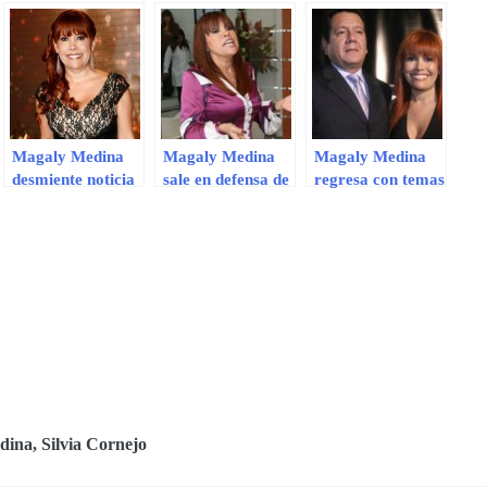
Magaly Medina
Magaly Medina
Magaly Medina
desmiente noticia
sale en defensa de
regresa con temas
de su regreso:
‘Peluchín’
de espectáculos
“Estoy
deshojando
margaritas”
dina
,
Silvia Cornejo