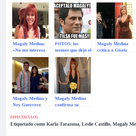
Magaly Medina:
FOTOS: los
Magaly Medina
«No me interesa
memes que dejó el
critica a Gisela
crear más
acalorado
Valcárcel por
monstruos. Hay
encuentro entre
entrevista a
mucho ‘bagre’ en
Magaly Medina y
Edwin Sierra
la televisión»
Tilsa Lozano
Magaly Medina y
Magaly Medina
Ney Guerrero
confirma su
nuevamente
regreso a la
juntos
televisión en 2014
ESPECTACULOS
Etiquetado como
Karla Tarazona
,
Leslie Castillo
,
Magaly Me