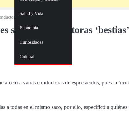
Salud y Vida
nductoras ‘bestias’ de la TV para ella
s son las conductoras ‘bestias’
Economía
Curiosidades
Cultural
fectó a varias conductoras de espectáculos, pues la ‘urra
as a todas en el mismo saco, por ello, especificó a quiénes 