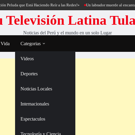
da que Está Haciendo Reír a las Redes!»
Un labrador muerde al encantador de pe
 Televisión Latina Tul
Noticias del Perú y el mundo en un solo Lugar
 Vida
Categorias
Videos
Deportes
Noticias Locales
Internacionales
Espectaculos
Tecnología y Ciencia