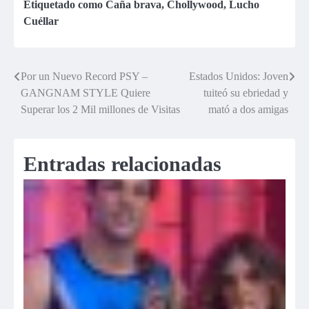
PRIMICIA 2007]
en la orquesta
Etiquetado como
Caña brava
,
Chollywood
,
Lucho
piurana
Cuéllar
Por un Nuevo Record PSY –
Estados Unidos: Joven
Navegación
GANGNAM STYLE Quiere
tuiteó su ebriedad y
de
Superar los 2 Mil millones de Visitas
mató a dos amigas
entradas
Entradas relacionadas