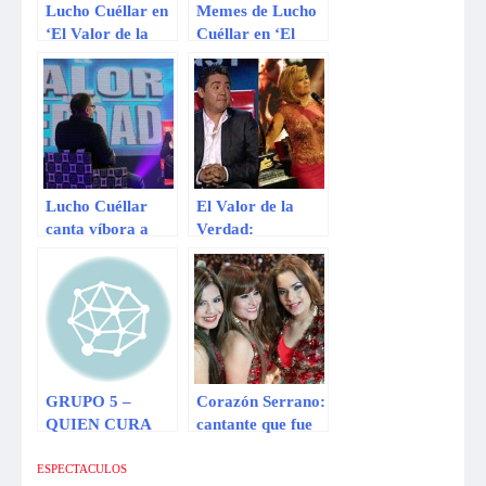
Lucho Cuéllar en
Memes de Lucho
‘El Valor de la
Cuéllar en ‘El
Verdad’
Valor de la
Verdad’
Lucho Cuéllar
El Valor de la
canta víbora a
Verdad:
Katy García
Revelaciones de
Lucho Cuellar
vencieron a Reyes
del Show
GRUPO 5 –
Corazón Serrano:
QUIEN CURA
cantante que fue
[CANTA LUCHO
rechazada en “Yo
CUELLAR –
soy” triunfa hoy
ESPECTACULOS