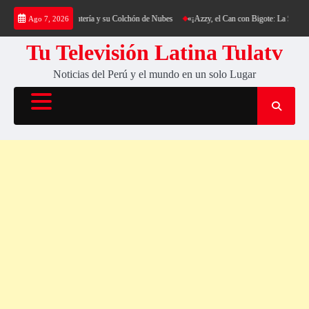
Saltar
kking al Cerro Cantería y su Colchón de Nubes
«¡Azzy, el Can con Bigote: La Sensación P
Ago 7, 2026
al
contenido
Tu Televisión Latina Tulatv
Noticias del Perú y el mundo en un solo Lugar