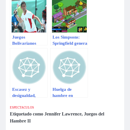
campeonato de
Dota 2
Juegos
Los Simpsons:
Bolivarianos
Springfield genera
2013: Frontón
130 millones de
peruano conquistó
dólares en tres
medalla de oro
meses
Escasez y
Huelga de
desigualdad,
hambre en
responsables del
cárceles entra en
hambre en
su quinta semana
ESPECTACULOS
México: experto
en California
Etiquetado como
Jennifer Lawrence
,
Juegos del
Hambre II