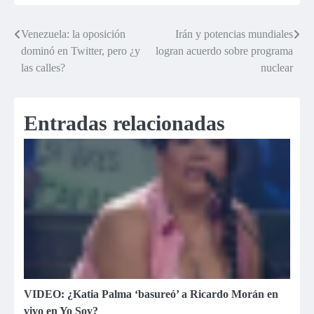
Venezuela: la oposición
Irán y potencias mundiales
Navegación
dominó en Twitter, pero ¿y
logran acuerdo sobre programa
de
las calles?
nuclear
entradas
Entradas relacionadas
VIDEO: ¿Katia Palma ‘basureó’ a Ricardo Morán en
vivo en Yo Soy?