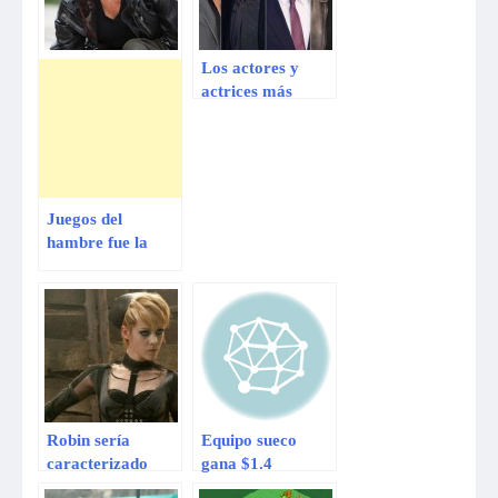
Los actores y
actrices más
rentables del
2013, según
Forbes
Juegos del
hambre fue la
película más vista
en EE.UU.
Robin sería
Equipo sueco
caracterizado
gana $1.4
por… ¡una actriz!
millones en