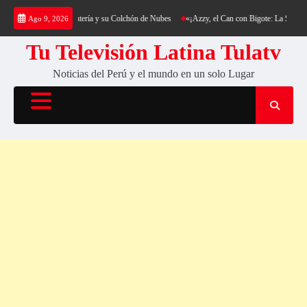
Saltar
kking al Cerro Cantería y su Colchón de Nubes
«¡Azzy, el Can con Bigote: La Sensación P
Ago 9, 2026
al
contenido
Tu Televisión Latina Tulatv
Noticias del Perú y el mundo en un solo Lugar