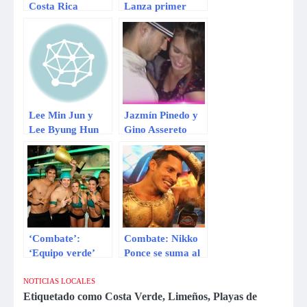
Costa Rica
Lanza primer
contraatacan tras
tráiler sobre la
críticas de Pinto
nueva versión del
filme
Lee Min Jun y
Jazmín Pinedo y
Lee Byung Hun
Gino Assereto
celebraron boda
celebraron juntos
el ‘Día de San
Valentín’
‘Combate’:
Combate: Nikko
‘Equipo verde’
Ponce se suma al
alzó el trofeo de
equipo verde
‘La revancha’
NOTICIAS LOCALES
Etiquetado como
Costa Verde
,
Limeños
,
Playas de