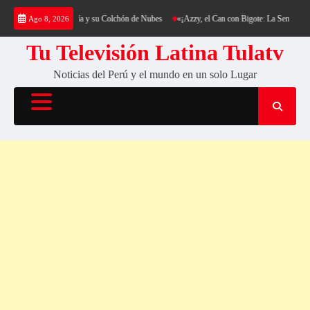
Saltar
 al Cerro Cantería y su Colchón de Nubes
«¡Azzy, el Can con Bigote: La Sensación Peluda
Ago 8, 2026
al
contenido
Tu Televisión Latina Tulatv
Noticias del Perú y el mundo en un solo Lugar