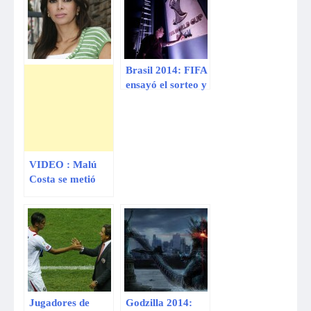
Brasil 2014: FIFA
ensayó el sorteo y
así quedaron
formados los
grupos
VIDEO : Malú
Costa se metió
juergón con
nuevo galán
Jugadores de
Godzilla 2014: