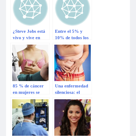
¿Steve Jobs está
Entre el 5% y
vivo y vive en
10% de todos los
Sudamérica?
casos de cáncer se
deben a factores
genéticos
85 % de cáncer
Una enfermedad
en mujeres se
silenciosa: el
detecta recién en
cáncer de
etapas avanzadas
estómago