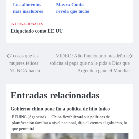
Los alimentos
Mayra Couto
más insalubres
revela que luchó
que pueden
contra el cáncer
provocar cáncer
INTERNACIONALES
Etiquetado como
EE UU
7 cosas que las
VIDEO: Alto funcionario brasileño le
Navegación
mujeres felices
solicita al papa que no le pida a Dios que
de
NUNCA hacen
Argentina gane el Mundial
entradas
Entradas relacionadas
Gobierno chino pone fin a política de hijo único
BEIJING (Agencias).— China flexibilizará sus políticas de
planificación familiar a nivel nacional, dijo el viernes el gobierno, lo
que permitirá…