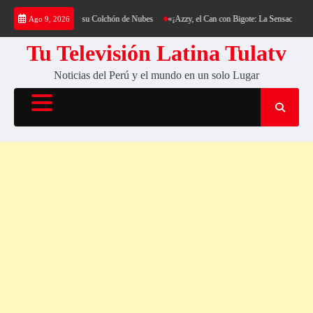
Saltar
 Cerro Cantería y su Colchón de Nubes
«¡Azzy, el Can con Bigote: La Sensación Peluda qu
Ago 9, 2026
al
contenido
Tu Televisión Latina Tulatv
Noticias del Perú y el mundo en un solo Lugar