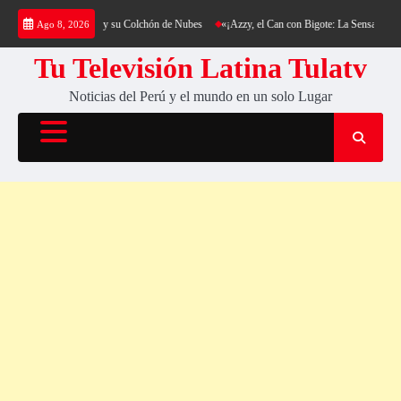
Saltar
 al Cerro Cantería y su Colchón de Nubes
«¡Azzy, el Can con Bigote: La Sensación Peluda
Ago 8, 2026
al
contenido
Tu Televisión Latina Tulatv
Noticias del Perú y el mundo en un solo Lugar