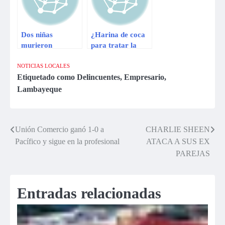
Dos niñas
¿Harina de coca
murieron
para tratar la
ahogadas en el río
adicción a la
Tumbes
cocaína?
NOTICIAS LOCALES
Etiquetado como
Delincuentes
,
Empresario
,
Lambayeque
Unión Comercio ganó 1-0 a
CHARLIE SHEEN
Navegación
Pacífico y sigue en la profesional
ATACA A SUS EX
de
PAREJAS
entradas
Entradas relacionadas