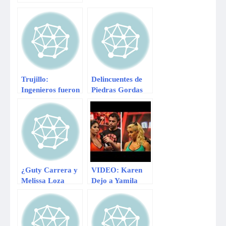
buses en Echarate
Trujillo:
Delincuentes de
Ingenieros fueron
Piedras Gordas
liberados por
planeaban
delincuentes que
secuestros
les robaron
¿Guty Carrera y
VIDEO: Karen
Melissa Loza
Dejo a Yamila
terminaron su
Piñero “Me daría
relación por
vergüenza tratar
empresario?
a mi novio como
una alfombra”