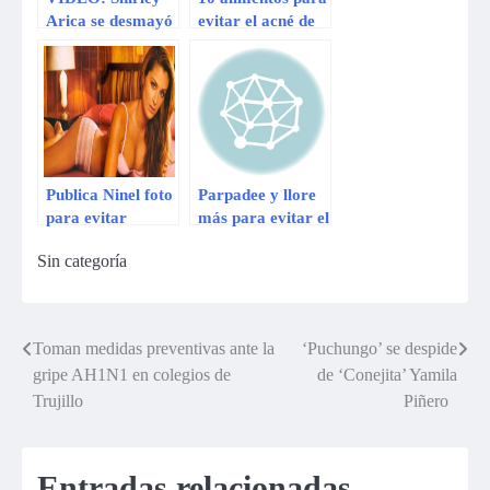
Arica se desmayó
evitar el acné de
tras ampay de su
tu piel
ex novio con
Giannina Luján
Publica Ninel foto
Parpadee y llore
para evitar
más para evitar el
extorsión
ojo seco
Sin categoría
Toman medidas preventivas ante la
‘Puchungo’ se despide
Navegación
gripe AH1N1 en colegios de
de ‘Conejita’ Yamila
de
Trujillo
Piñero
entradas
Entradas relacionadas