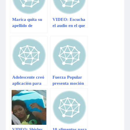
Marica quita su
VIDEO: Escucha
apellido de
el audio en el que
camiseta para
Toledo habría
evitar
fingido otra voz
malentendidos en
para evitar
España
preguntas
Adolescente creó
Fuerza Popular
aplicación para
presenta moción
evitar los
para interpelar a
«spoilers»
Midori de Habich
VIDEO: Shirley
10 alimentos para