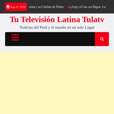
Saltar
rekking al Cerro Cantería y su Colchón de Nubes
«¡Azzy, el Can con Bigote: La Sensación
Ago 9, 2026
al
contenido
Tu Televisión Latina Tulatv
Noticias del Perú y el mundo en un solo Lugar