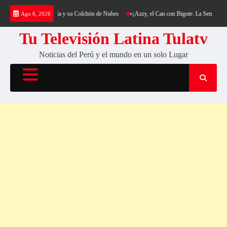
Saltar
 al Cerro Cantería y su Colchón de Nubes
«¡Azzy, el Can con Bigote: La Sensación Peluda
Ago 6, 2026
al
contenido
Tu Televisión Latina Tulatv
Noticias del Perú y el mundo en un solo Lugar