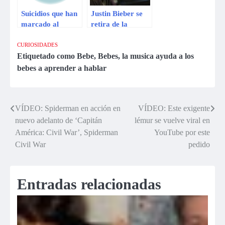
Suicidios que han
Justin Bieber se
marcado al
retira de la
mundo de la
música
música
CURIOSIDADES
Etiquetado como
Bebe
,
Bebes
,
la musica ayuda a los
bebes a aprender a hablar
VÍDEO: Spiderman en acción en
VÍDEO: Este exigente
Navegación
nuevo adelanto de ‘Capitán
lémur se vuelve viral en
de
América: Civil War’, Spiderman
YouTube por este
Civil War
pedido
entradas
Entradas relacionadas