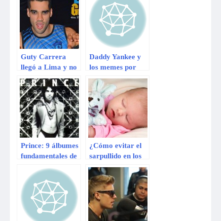
Yankee
list’ perfecta
Guty Carrera
Daddy Yankee y
llegó a Lima y no
los memes por
quiso hablar
decir que la
sobre fotos
música clásica es
desnudo o Milett
mala porque le
Figueroa
gustaba a Adolf
Hitler
Prince: 9 álbumes
¿Cómo evitar el
fundamentales de
sarpullido en los
su discografía
bebés?