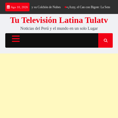
Saltar
g al Cerro Cantería y su Colchón de Nubes
«¡Azzy, el Can con Bigote: La Sensación Pelud
Ago 10, 2026
al
contenido
Tu Televisión Latina Tulatv
Noticias del Perú y el mundo en un solo Lugar