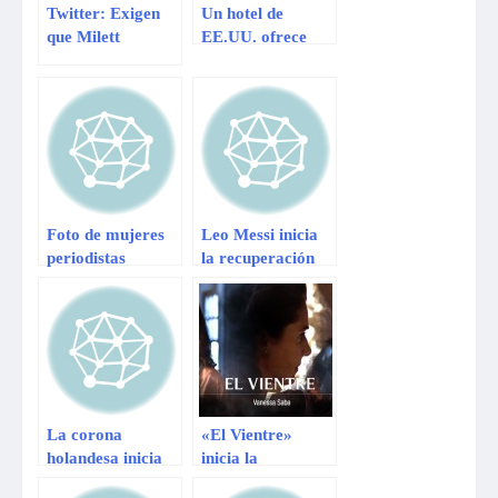
Twitter: Exigen
Un hotel de
que Milett
EE.UU. ofrece
Figueroa sea
habitación inflable
retirada de Esto
a 6,7 metros
es Guerra
sobre el suelo
Foto de mujeres
Leo Messi inicia
periodistas
la recuperación
sentadas en el
suelo desata
polémica
La corona
«El Vientre»
holandesa inicia
inicia la
una nueva era
temporada de