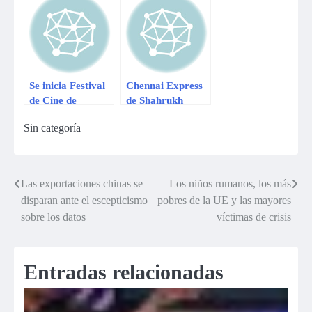
estrenos
nacionales del
2014
Se inicia Festival
Chennai Express
de Cine de
de Shahrukh
Montaña de Perú
Khan inicia su
Sin categoría
travesía del amor
Las exportaciones chinas se
Los niños rumanos, los más
Navegación
disparan ante el escepticismo
pobres de la UE y las mayores
de
sobre los datos
víctimas de crisis
entradas
Entradas relacionadas