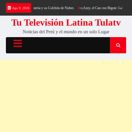
Saltar
ekking al Cerro Cantería y su Colchón de Nubes
«¡Azzy, el Can con Bigote: La Sensación 
Ago 9, 2026
al
contenido
Tu Televisión Latina Tulatv
Noticias del Perú y el mundo en un solo Lugar