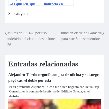
«Si quieren, que
indirecta en
Gisela y Tula se
Twitter tras
Sin categoría
agarren de las
comentario de
mechas»
Gisela
Multas de S/. 148 por uso
Anuncian cierre de Gamarra
Navegación
indebido del claxon desde lunes
para este 5 de septiembre
de
26
entradas
Entradas relacionadas
Alejandro Toledo negoció compra de oficina y su suegra
pagó casi el doble por esta
El ex presidente Alejandro Toledo fue quien negoció con Actualisap
Consultores la compra de la oficina del Edificio Omega, en el
distrito…