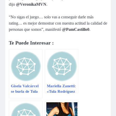
dijo
@VeronikaMVN
.
“No sigas el juego… solo vas a conseguir darle más
rating… es mejor demostrar con nuestra actitud la calidad de
personas que somos”, manifestó
@PamCastillo0
.
Te Puede Interesar :
Gisela Valcárcel
Mariella Zanetti:
se burla de Tula
«Tula Rodríguez
Rodríguez en “El
no es ‘china’, es
gran show”
chola»