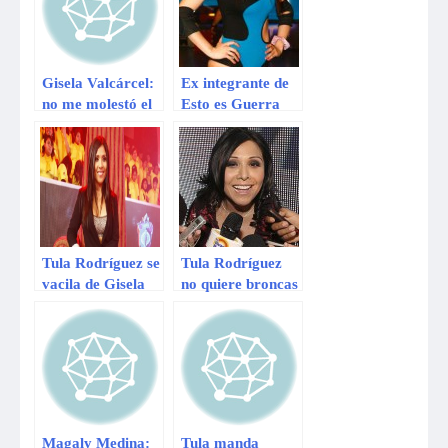
Gisela Valcárcel:
Ex integrante de
no me molestó el
Esto es Guerra
comentario de
luce su embarazo
Tula Rodríguez
en redes sociales
Tula Rodríguez se
Tula Rodríguez
vacila de Gisela
no quiere broncas
Valcárcel
con Gisela
Valcárcel
Magaly Medina:
Tula manda