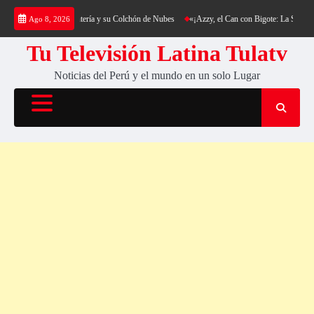
Saltar
kking al Cerro Cantería y su Colchón de Nubes
«¡Azzy, el Can con Bigote: La Sensación 
Ago 8, 2026
al
contenido
Tu Televisión Latina Tulatv
Noticias del Perú y el mundo en un solo Lugar