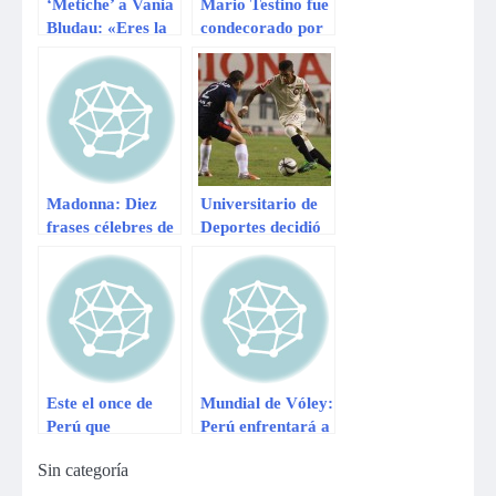
‘Metiche’ a Vania
Mario Testino fue
Bludau: «Eres la
condecorado por
reina de las
reina Isabel II
desubicadas»
Madonna: Diez
Universitario de
frases célebres de
Deportes decidió
la Reina del Pop
no enfrentar al
Barcelona de
Ecuador
Este el once de
Mundial de Vóley:
Perú que
Perú enfrentará a
enfrentará hoy a
Serbia en cuartos
Sin categoría
Ecuador: ¿Qué
mañana
opinas?