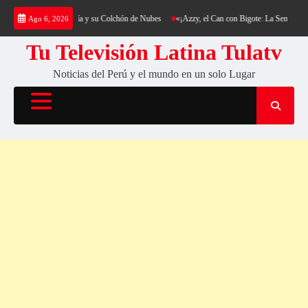
Saltar
ing al Cerro Cantería y su Colchón de Nubes
«¡Azzy, el Can con Bigote: La Sensación Pe
Ago 6, 2026
al
contenido
Tu Televisión Latina Tulatv
Noticias del Perú y el mundo en un solo Lugar