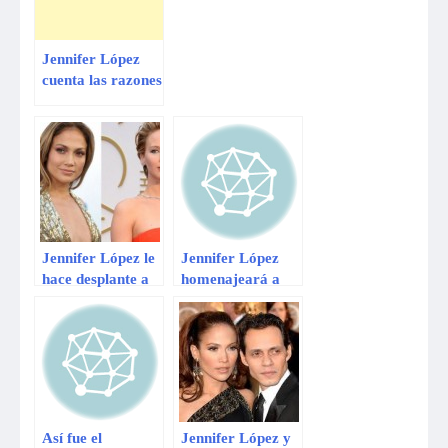
canción del
Mundial
Jennifer López
cuenta las razones
por las cuales
terminó su
matrimonio con
Marc Anthony
Jennifer López le
Jennifer López
hace desplante a
homenajeará a
Jennifer
Celia Cruz
Lawrence
Así fue el
Jennifer López y