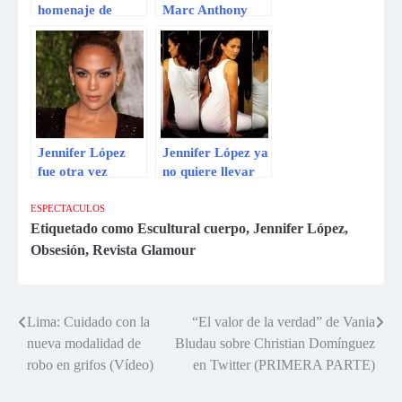
homenaje de
Marc Anthony
Jennifer López a
son acusados de
Celia Cruz
plagio
Jennifer López
Jennifer López ya
fue otra vez
no quiere llevar
nominada a peor
apellido de Marc
actriz
Anthony
ESPECTACULOS
Etiquetado como
Escultural cuerpo
,
Jennifer López
,
Obsesión
,
Revista Glamour
Lima: Cuidado con la
“El valor de la verdad” de Vania
Navegación
nueva modalidad de
Bludau sobre Christian Domínguez
de
robo en grifos (Vídeo)
en Twitter (PRIMERA PARTE)
entradas