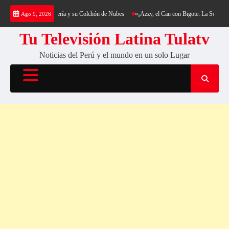
Saltar
ing al Cerro Cantería y su Colchón de Nubes
«¡Azzy, el Can con Bigote: La Sensación Pel
Ago 9, 2026
al
contenido
Tu Televisión Latina Tulatv
Noticias del Perú y el mundo en un solo Lugar