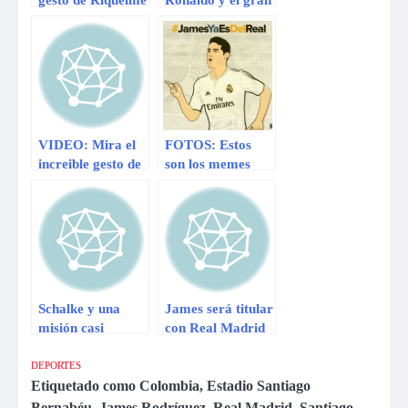
con niño hincha
gesto con un niño
de Boca Juniors
que da la vuelta al
mundo
VIDEO: Mira el
FOTOS: Estos
increible gesto de
son los memes
Cristiano Ronaldo
tras la llegada de
al dejarse
James Rodríguez
abrazar por
al Real Madrid
hincha
Schalke y una
James será titular
misión casi
con Real Madrid
imposible: Ganar
en la Supercopa
en el Bernabéu
de Europa
DEPORTES
Etiquetado como
Colombia
,
Estadio Santiago
Bernabéu
,
James Rodríguez
,
Real Madrid
,
Santiago