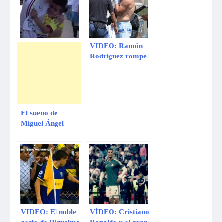
VIDEO: Ramón
Rodríguez rompe
su camiseta y un
hincha ¡le lanza
una desde la
tribuna!
El sueño de
Miguel Ángel
Ortiz siempre fue
conocer al volante
del Real Madrid y
hoy lo acaba de
cumplir.
Advertencia: El
video podría
conmoverte hasta
VIDEO: El noble
VÍDEO: Cristiano
las lágrimas.
gesto de Riquelme
Ronaldo y el gran