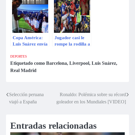
jugar ya por el
en mantener la
Barcelona
sanción
Copa América:
Jugador casi le
Luis Suárez envía
rompe la rodilla a
mensaje indirecto
Luis Suárez y solo
a Chile vía
recibe amarilla
DEPORTES
Facebook
Etiquetado como
Barcelona
,
Liverpool
,
Luis Suárez
,
Real Madrid
Selección peruana
Ronaldo: Polémica sobre su récord
Navegación
viajó a España
goleador en los Mundiales [VIDEO]
de
entradas
Entradas relacionadas