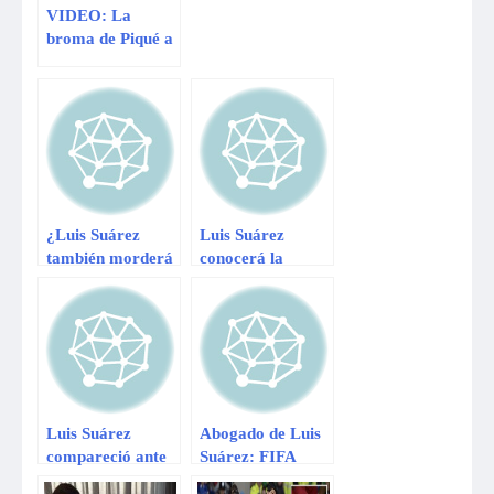
VIDEO: La
broma de Piqué a
Suárez que
generó la risa de
sus compañeros
¿Luis Suárez
Luis Suárez
también morderá
conocerá la
en FIFA 15?
resolución de TAS
en menos de una
semana
Luis Suárez
Abogado de Luis
compareció ante
Suárez: FIFA
el TAS y espera
´sigue insistiendo´