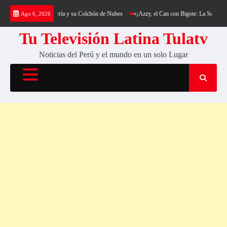
Saltar
ing al Cerro Cantería y su Colchón de Nubes
«¡Azzy, el Can con Bigote: La Sensación Pel
Ago 6, 2026
al
contenido
Tu Televisión Latina Tulatv
Noticias del Perú y el mundo en un solo Lugar