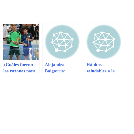
¿Cuáles fueron
Alejandra
Hábitos
las razones para
Baigorria:
saludables a la
que Messi gane el
‘Christian
hora de dormir
Balón de Oro?
Domínguez
disminuyen el
descuidó a Vania
insomnio
Bludau’