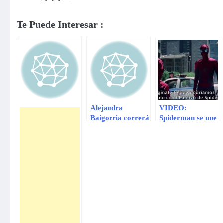
Te Puede Interesar :
Alejandra
VIDEO:
Baigorria correrá
Spiderman se une
los ‘Caminos del
a ‘La Hora del
Inca’
Planeta’ como el
primer
embajador
superhéroe