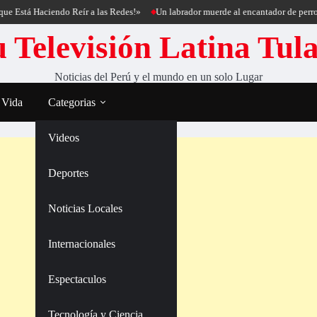
 Haciendo Reír a las Redes!»
Un labrador muerde al encantador de perros Cesar 
 Televisión Latina Tul
Noticias del Perú y el mundo en un solo Lugar
 Vida
Categorias
Videos
Deportes
Noticias Locales
Internacionales
Espectaculos
Tecnología y Ciencia