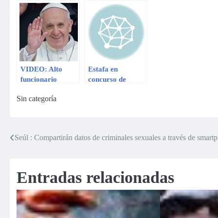
provoca “rabia”
en Ricardo
Morán
VIDEO: Alto
Estafa en
funcionario
concurso de
brasileño le
televisión
Sin categoría
solicita al papa
que no le pida a
Dios que
Argentina gane el
Seúl : Compartirán datos de criminales sexuales a través de smart
Navegación
Mundial
de
Entradas relacionadas
entradas