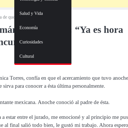
Salud y Vida
a de que una mujer gane el concurso”
mán en “Yo soy”: “Ya es hora
Economía
oncurso”
Curiosidades
Cultural
ica Torres, confía en que el acercamiento que tuvo anoch
e sirva para conocer a ésta última personalmente.
cantante mexicana. Anoche conoció al padre de ésta.
 estar entre el jurado, me emocioné y al principio me pu
 al final salió todo bien, le gustó mi trabajo. Ahora esper