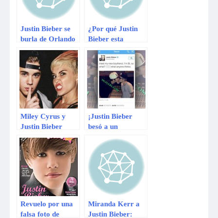
Justin Bieber se
¿Por qué Justin
burla de Orlando
Bieber esta
Bloom con esta
furioso con Miley
foto
Cyrus?
Miley Cyrus y
¡Justin Bieber
Justin Bieber
besó a un
entre las personas
hombre!
menos influyentes
de 2013
Revuelo por una
Miranda Kerr a
falsa foto de
Justin Bieber: