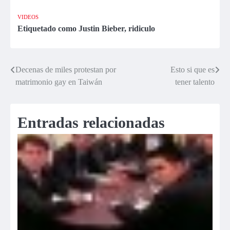
Justin Bieber
“quiero hacerte
besando a un
hombre”
VIDEOS
hombre
Etiquetado como
Justin Bieber
,
ridiculo
Decenas de miles protestan por
Esto si que es
Navegación
matrimonio gay en Taiwán
tener talento
de
entradas
Entradas relacionadas