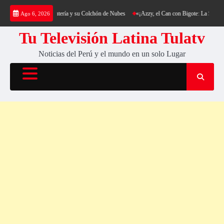
Saltar
rekking al Cerro Cantería y su Colchón de Nubes
«¡Azzy, el Can con Bigote: La Sensación
Ago 6, 2026
al
contenido
Tu Televisión Latina Tulatv
Noticias del Perú y el mundo en un solo Lugar