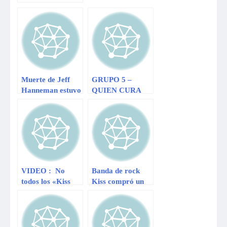
odiado?
Muerte de Jeff
GRUPO 5 –
Hanneman estuvo
QUIEN CURA
relacionada al
[CANTA LUCHO
consumo excesivo
CUELLAR –
de alcohol
PRIMICIA 2007]
VIDEO : No
Banda de rock
todos los «Kiss
Kiss compró un
Cam» terminan
equipo de fútbol
de forma feliz
americano