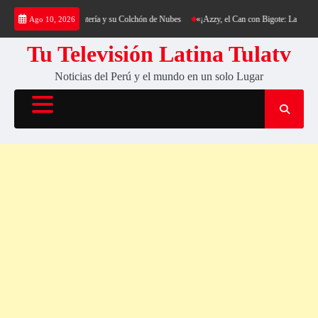
Saltar
rekking al Cerro Cantería y su Colchón de Nubes
«¡Azzy, el Can con Bigote: La Sensació
Ago 10, 2026
al
contenido
Tu Televisión Latina Tulatv
Noticias del Perú y el mundo en un solo Lugar