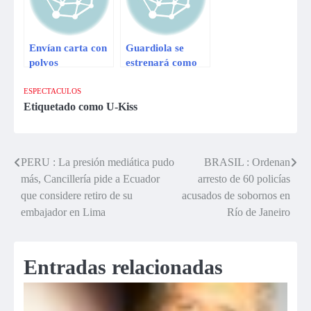
Envían carta con
Guardiola se
polvos
estrenará como
sospechosos a
entrenador el
ministro de
Bayern el 26 de
ESPECTACULOS
Defensa
junio
Etiquetado como
U-Kiss
surcoreano
PERU : La presión mediática pudo
BRASIL : Ordenan
Navegación
más, Cancillería pide a Ecuador
arresto de 60 policías
de
que considere retiro de su
acusados de sobornos en
embajador en Lima
Río de Janeiro
entradas
Entradas relacionadas