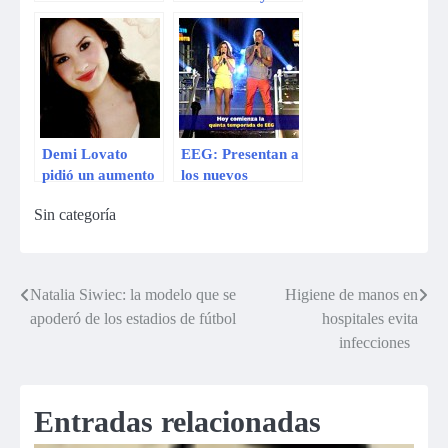
mostrarse sin
de Demi Lovato
maquillaje en
redes sociales
Demi Lovato
EEG: Presentan a
pidió un aumento
los nuevos
de senos como
guerreros en la
Sin categoría
regalo de Navidad
quinta temporada
Natalia Siwiec: la modelo que se
Higiene de manos en
Navegación
apoderó de los estadios de fútbol
hospitales evita
de
infecciones
entradas
Entradas relacionadas