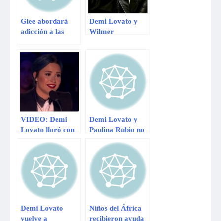
Glee abordará
Demi Lovato y
adicción a las
Wilmer
drogas tras
Valderrama
muerte de Cory
¿Rumbo al altar?
Monteith
VIDEO: Demi
Demi Lovato y
Lovato lloró con
Paulina Rubio no
presentación de
se llevarian bien
‘Wake Me Up’ en
en programa de
The X Factor
Talentos
Demi Lovato
Niños del África
vuelve a
recibieron ayuda