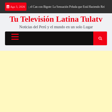
Saltar
e Nubes
«¡Azzy, el Can con Bigote: La Sensación Peluda que Está Haciendo Reír a las Rede
Ago 5, 2026
al
contenido
Tu Televisión Latina Tulatv
Noticias del Perú y el mundo en un solo Lugar