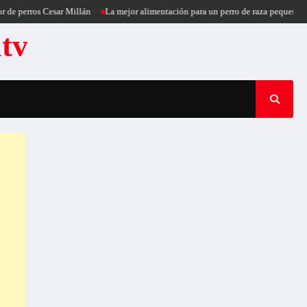
os Cesar Millán
La mejor alimentación para un perro de raza pequeña
Puercoe
atv