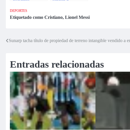
Ronaldo, Franck
Cristiano Ronaldo
Ribery, finalistas
y considera que el
DEPORTES
del Balón de Oro
premio fue
Etiquetado como
Cristiano
,
Lionel Messi
«merecido»
(video)
Sunarp tacha título de propiedad de terreno intangible vendido a 
Navegación
de
Entradas relacionadas
entradas