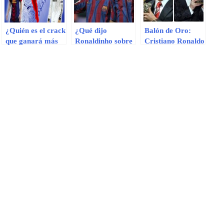
¿Quién es el crack
¿Qué dijo
Balón de Oro:
que ganará más
Ronaldinho sobre
Cristiano Ronaldo
que Lionel Messi
Cristiano Ronaldo
superó a Lionel
y Cristiano
y Lionel Messi?
Messi por 160
Ronaldo?.
puntos