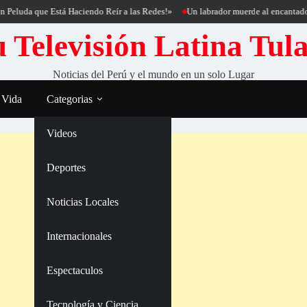
que Está Haciendo Reír a las Redes!»
Un labrador muerde al encantador de perr
 Televisión Latina Tul
Noticias del Perú y el mundo en un solo Lugar
 Vida
Categorias
Videos
Deportes
Noticias Locales
Internacionales
Espectaculos
Tecnología y Ciencia