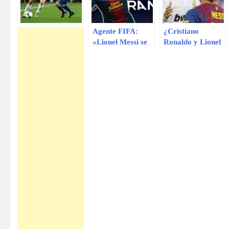
Agente FIFA:
¿Cristiano
«Lionel Messi se
Ronaldo y Lionel
irá del Barcelona,
Messi juntos en un
aunque renueve»
equipo?
(VIDEO)