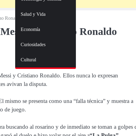
Salud y Vida
ano Ronaldo
 Messi y Cristiano Ronaldo
Economía
Curiosidades
Cultural
Messi y Cristiano Ronaldo. Ellos nunca lo expresan
es avivan la disputa.
El mismo se presenta como una “falla técnica” y muestra a
o de juego.
era buscando al rosarino y de inmediato se toman a golpes 
ganó el duelo e hizo volar por el aire a
“La Pulga”
.