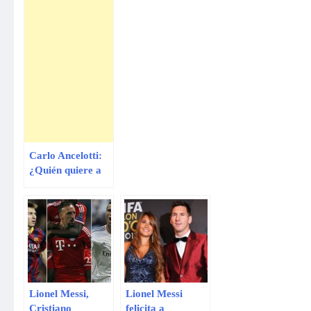
Carlo Ancelotti:
¿Quién quiere a
Messi teniendo a
Cristiano
Ronaldo?
Lionel Messi,
Lionel Messi
Cristiano
felicita a