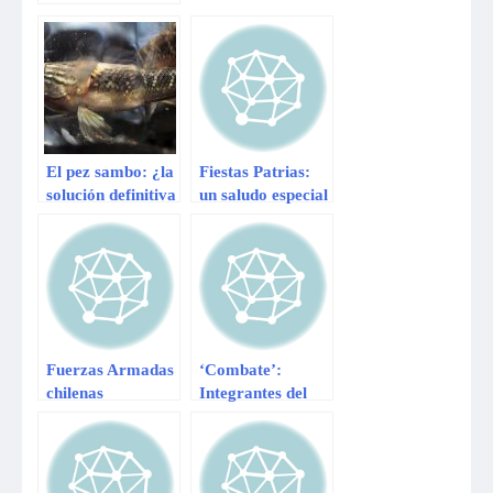
autoricen viajes y
fiestas de
promoción
El pez sambo: ¿la
Fiestas Patrias:
solución definitiva
un saludo especial
de El Salvador
del Grupo La
contra el virus del
República
zika?
Fuerzas Armadas
‘Combate’:
chilenas
Integrantes del
participarán en
equipo rojo en
desfile
desfile de infarto