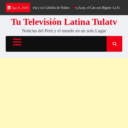
Saltar
ing al Cerro Cantería y su Colchón de Nubes
«¡Azzy, el Can con Bigote: La Sensación Pel
Ago 6, 2026
al
contenido
Tu Televisión Latina Tulatv
Noticias del Perú y el mundo en un solo Lugar