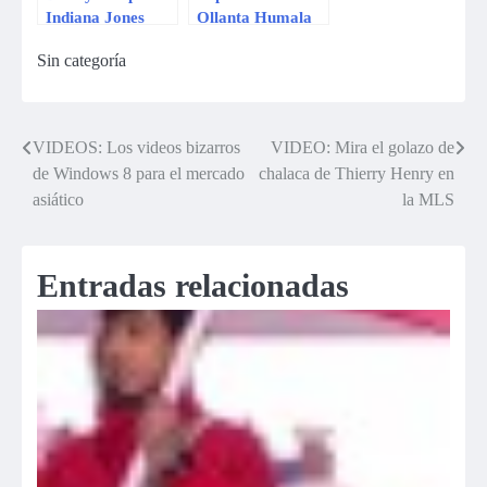
Indiana Jones
Ollanta Humala
descendió tras
Sin categoría
intento de compra
de Repsol
VIDEOS: Los videos bizarros
VIDEO: Mira el golazo de
Navegación
de Windows 8 para el mercado
chalaca de Thierry Henry en
de
asiático
la MLS
entradas
Entradas relacionadas