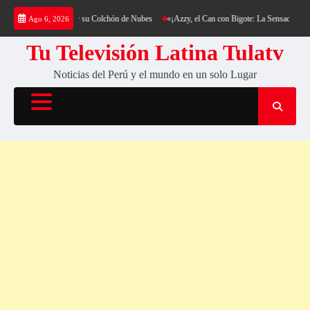
Saltar
 al Cerro Cantería y su Colchón de Nubes
«¡Azzy, el Can con Bigote: La Sensación Peluda
Ago 6, 2026
al
contenido
Tu Televisión Latina Tulatv
Noticias del Perú y el mundo en un solo Lugar