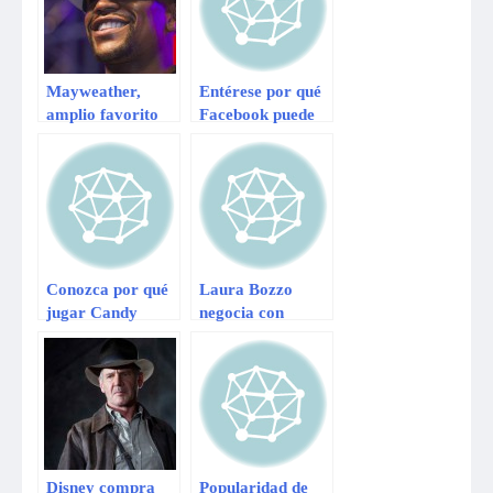
Mayweather,
Entérese por qué
amplio favorito
Facebook puede
en Facebook
empeorar nuestro
sobre Manny
ánimo
Pacquiao
Conozca por qué
Laura Bozzo
jugar Candy
negocia con
Crush en
productora de
Facebook genera
México para
adicción
miniserie sobre su
vida
Disney compra
Popularidad de