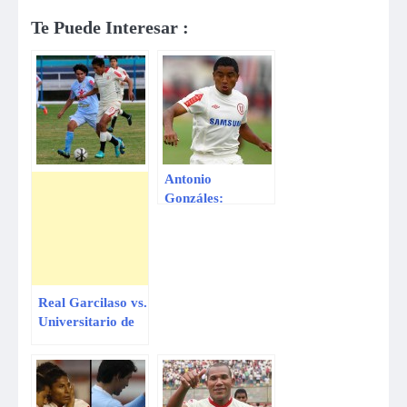
Te Puede Interesar :
Antonio
Gonzáles:
«Universitario
está
acostumbrado a
jugar y ganar
finales»
Real Garcilaso vs.
Universitario de
Deportes: primer
partido de los
play off sí se
juega en Espinar