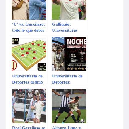
‘U’ vs. Garcilaso:
Galliquio:
todo lo que debes
Universitario
saber sobre la
puede jugar
final en Huancayo
donde sea y a la
hora que sea
Universitario de
Universitario de
Deportes definió
Deportes:
su once titular
Entérate cuáles
para vencer a
con los precios de
Real Garcilaso
las entradas para
la “Noche
Crema”
Real Garcilaso se
Alianza Lima y