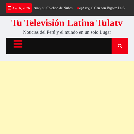
Saltar
kking al Cerro Cantería y su Colchón de Nubes
«¡Azzy, el Can con Bigote: La Sensación P
Ago 6, 2026
al
contenido
Tu Televisión Latina Tulatv
Noticias del Perú y el mundo en un solo Lugar