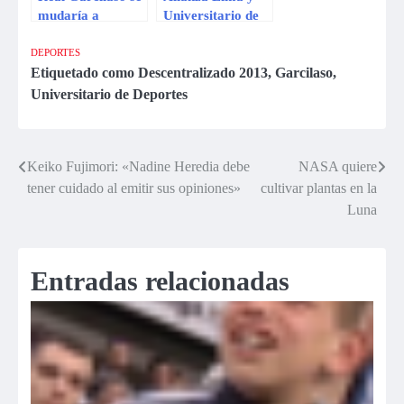
mudaría a
Universitario de
Huancayo para el
Deportes
play off ante
disputarán este
DEPORTES
Universitario
miércoles el
Etiquetado como
Descentralizado 2013
,
Garcilaso
,
primer clásico del
Universitario de Deportes
año
Keiko Fujimori: «Nadine Heredia debe
NASA quiere
Navegación
tener cuidado al emitir sus opiniones»
cultivar plantas en la
de
Luna
entradas
Entradas relacionadas