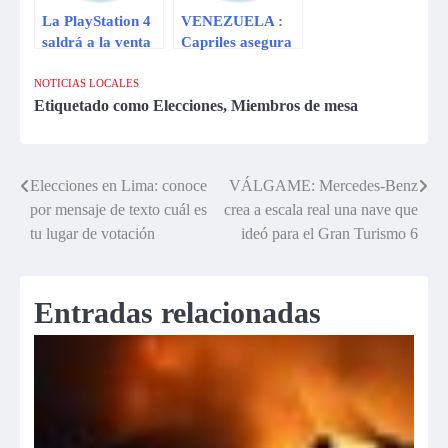
La PlayStation 4
VENEZUELA :
saldrá a la venta
Capriles asegura
el 15 de
que ganaría con el
noviembre a
60% de los votos
NOTICIAS LOCALES
US$399 en
en nuevas
Etiquetado como
Elecciones
,
Miembros de mesa
EE.UU.
elecciones
Elecciones en Lima: conoce
VÁLGAME: Mercedes-Benz
Navegación
por mensaje de texto cuál es
crea a escala real una nave que
de
tu lugar de votación
ideó para el Gran Turismo 6
entradas
Entradas relacionadas