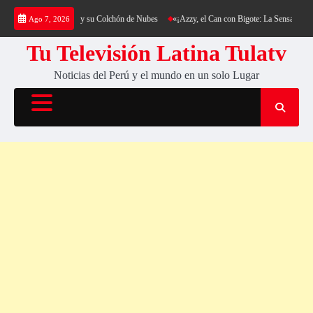
Saltar
 al Cerro Cantería y su Colchón de Nubes
«¡Azzy, el Can con Bigote: La Sensación Pelud
Ago 7, 2026
al
contenido
Tu Televisión Latina Tulatv
Noticias del Perú y el mundo en un solo Lugar