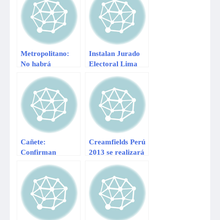
legítimas»
Metropolitano:
Instalan Jurado
No habrá
Electoral Lima
servicios expreso
Centro para
este lunes 29 de
elección de 22
julio
regidores
Cañete:
Creamfields Perú
Confirman
2013 se realizará
reinicio de clases
el 16 de
este lunes 19 en
noviembre
colegios