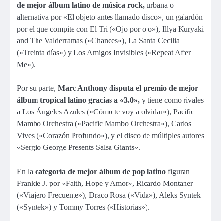
de mejor álbum latino de música rock,
urbana o
alternativa por «El objeto antes llamado disco», un galardón
por el que compite con El Tri («Ojo por ojo»), Illya Kuryaki
and The Valderramas («Chances»), La Santa Cecilia
(«Treinta días») y Los Amigos Invisibles («Repeat After
Me»).
Por su parte,
Marc Anthony disputa el premio de mejor
álbum tropical latino gracias a «3.0»,
y tiene como rivales
a Los Ángeles Azules («Cómo te voy a olvidar»), Pacific
Mambo Orchestra («Pacific Mambo Orchestra»), Carlos
Vives («Corazón Profundo»), y el disco de múltiples autores
«Sergio George Presents Salsa Giants».
En la
categoría de mejor álbum de pop latino
figuran
Frankie J. por «Faith, Hope y Amor», Ricardo Montaner
(«Viajero Frecuente»), Draco Rosa («Vida»), Aleks Syntek
(«Syntek») y Tommy Torres («Historias»).