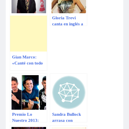
Gloria Trevi
canta en inglés a
pesar de las
burlas
Gian Marco:
«Canté con todo
mi corazón para
todos ustedes»
Premio Lo
Sandra Bullock
Nuestro 2013:
arrasa con
varones lideran
nominaciones de