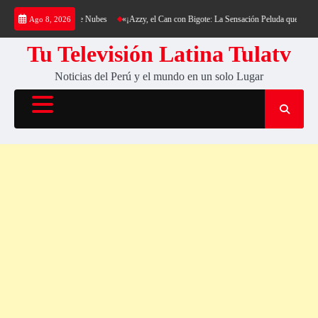
Saltar
a y su Colchón de Nubes
«¡Azzy, el Can con Bigote: La Sensación Peluda que Está Haciend
Ago 8, 2026
al
contenido
Tu Televisión Latina Tulatv
Noticias del Perú y el mundo en un solo Lugar