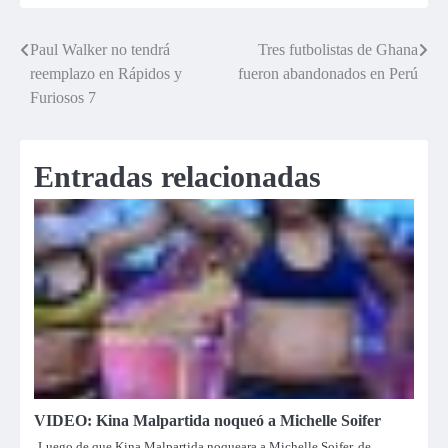
Paul Walker no tendrá
Tres futbolistas de Ghana
Navegación
reemplazo en Rápidos y
fueron abandonados en Perú
de
Furiosos 7
entradas
Entradas relacionadas
VIDEO: Kina Malpartida noqueó a Michelle Soifer
Luego de que Kina Malpartida noqueara a Michelle Soifer, de