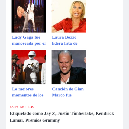
nominaciones
los People’s
Choice Awards
Lady Gaga fue
Laura Bozzo
manoseada por el
lidera lista de
rapero R.Kelly.
personajes más
odiados en
México durante el
2013
Lo mejores
Canción de Gian
momentos de los
Marco fue
Grammy 2014
nominada al
(FOTOS)
Grammy
ESPECTACULOS
americano 2014
Etiquetado como
Jay Z
,
Justin Timberlake
,
Kendrick
Lamar
,
Premios Grammy