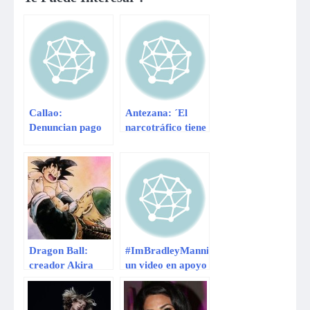
Callao:
Antezana: ´El
Denuncian pago
narcotráfico tiene
de coima para
mucha presencia
ganar licitación
en el poder
de obra del PJ
político´
Dragon Ball:
#ImBradleyManning,
creador Akira
un video en apoyo
Toriyama
a quien filtró los
confirma precuela
reveladores
del anime
documentos de