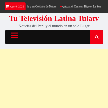
Saltar
ing al Cerro Cantería y su Colchón de Nubes
«¡Azzy, el Can con Bigote: La Sensación Pel
Ago 8, 2026
al
contenido
Tu Televisión Latina Tulatv
Noticias del Perú y el mundo en un solo Lugar