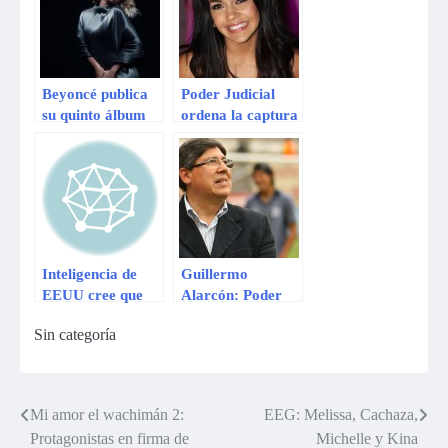
Wikileaks
Beyoncé publica
Poder Judicial
su quinto álbum
ordena la captura
de estudio en
de Vania Bludau
iTunes
Inteligencia de
Guillermo
EEUU cree que
Alarcón: Poder
Kim Jong Un
Judicial vuelve a
Sin categoría
busca
ordenar su
«consolidar» su
captura
poder con
amenazas
Mi amor el wachimán 2:
EEG: Melissa, Cachaza,
Navegación
Protagonistas en firma de
Michelle y Kina