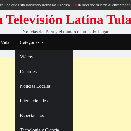
 Está Haciendo Reír a las Redes!»
Un labrador muerde al encantador de perros C
 Televisión Latina Tul
Noticias del Perú y el mundo en un solo Lugar
 Vida
Categorias
Videos
Deportes
Noticias Locales
Internacionales
Espectaculos
Tecnología y Ciencia