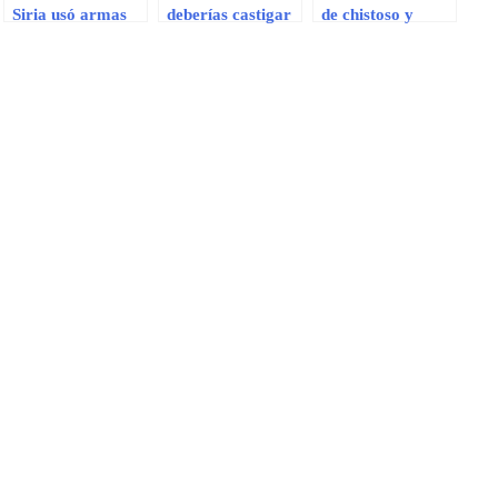
Siria usó armas
deberías castigar
de chistoso y
químicas
a tus hijos
comió vómito de
dándoles
gato
palmadas