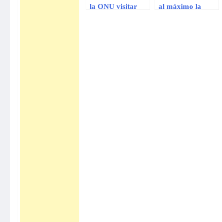
la ONU visitar
al máximo la
zona de supuesto
tensión con Siria
ataque químico