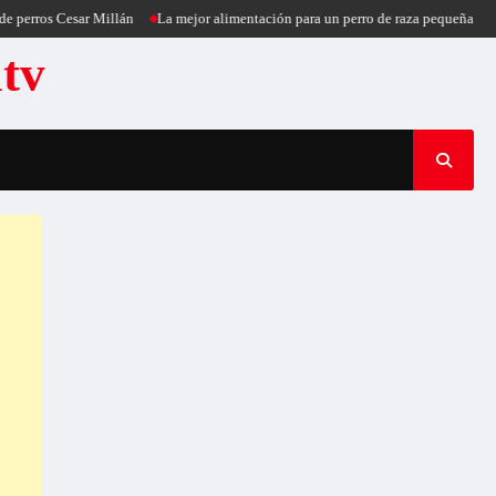
esar Millán
La mejor alimentación para un perro de raza pequeña
Puercoespí
atv