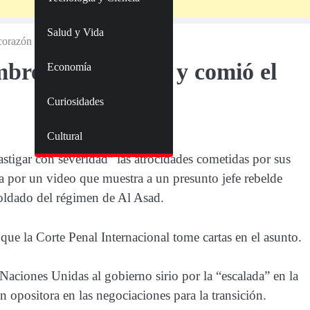
Salud y Vida
 corazón a un soldado
ombre que arrancó y comió el
Economía
Curiosidades
Cultural
astigar con severidad” las atrocidades cometidas por sus
por un video que muestra a un presunto jefe rebelde
soldado del régimen de Al Asad.
ue la Corte Penal Internacional tome cartas en el asunto.
Naciones Unidas al gobierno sirio por la “escalada” en la
ón opositora en las negociaciones para la transición.