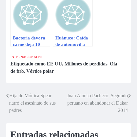
Panamericana
cinco muertos
Sur deja tres
muertos
Bacteria devora
Huánuco: Caída
carne deja 10
de automóvil a
muertos y 32
abismo deja tres
infectados en
muertos
INTERNACIONALES
Estado Unidos
Etiquetado como
EE UU
,
Millones de perdidas
,
Ola
de frío
,
Vórtice polar
Hija de Mónica Spear
Juan Alonso Pacheco: Segundo
Navegación
narró el asesinato de sus
peruano en abandonar el Dakar
de
padres
2014
entradas
Entradas relacionadas