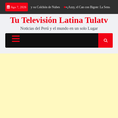
Saltar
g al Cerro Cantería y su Colchón de Nubes
«¡Azzy, el Can con Bigote: La Sensación Pelud
Ago 7, 2026
al
contenido
Tu Televisión Latina Tulatv
Noticias del Perú y el mundo en un solo Lugar