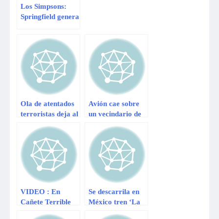
Los Simpsons:
Springfield genera
130 millones de
dólares en tres
meses
Ola de atentados
Avión cae sobre
terroristas deja al
un vecindario de
menos 25 muertos
Connecticut y
en Irak
deja cuatro
muertos
VIDEO : En
Se descarrila en
Cañete Terrible
México tren ‘La
choque de la
Bestia’ y deja