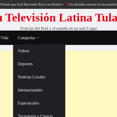
que Está Haciendo Reír a las Redes!»
Un labrador muerde al encantador de perr
 Televisión Latina Tul
Noticias del Perú y el mundo en un solo Lugar
 Vida
Categorias
Videos
Deportes
Noticias Locales
Internacionales
Espectaculos
Tecnología y Ciencia