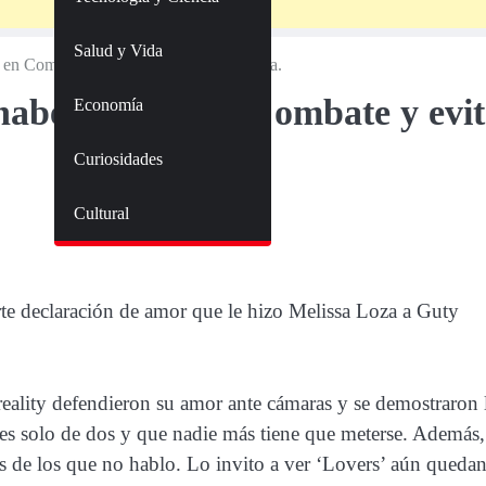
Salud y Vida
 en Combate y evita hablar Melissa Loza.
haber estado en Combate y evi
Economía
Curiosidades
Cultural
erte declaración de amor que le hizo Melissa Loza a Guty
 reality defendieron su amor ante cámaras y se demostraron 
es solo de dos y que nadie más tiene que meterse. Además,
as de los que no hablo. Lo invito a ver ‘Lovers’ aún queda