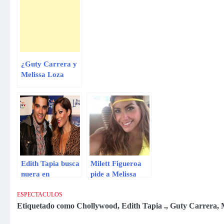
¿Guty Carrera y
Melissa Loza
terminaron su
relación por
empresario?
Edith Tapia busca
Milett Figueroa
nuera en
pide a Melissa
‘Combate’
Loza no hablar
mal de ella y
ESPECTACULOS
vuelve a atacar a
Etiquetado como
Chollywood
,
Edith Tapia .
,
Guty Carrera
,
Guty