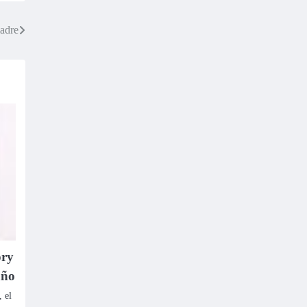
madre
ory
año
, el