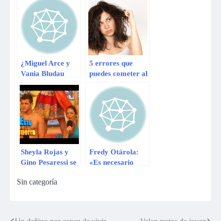
los hombres
Comprobado
¿Miguel Arce y
5 errores que
Vania Bludau
puedes cometer al
vuelven a
lavarte el cabello
Combate?
Sheyla Rojas y
Fredy Otárola:
Gino Pesaressi se
«Es necesario
olvidaron de las
recuperar la
Sin categoría
rencillas y
confianza del
vuelven a ser
ciudadano con su
amigos
Congreso»