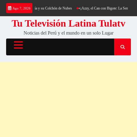
Saltar
g al Cerro Cantería y su Colchón de Nubes
«¡Azzy, el Can con Bigote: La Sensación Pelud
Ago 7, 2026
al
contenido
Tu Televisión Latina Tulatv
Noticias del Perú y el mundo en un solo Lugar