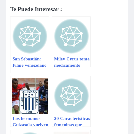
Te Puede Interesar :
San Sebastián:
Miley Cyrus toma
Filme venezolano
medicamento
´Pelo Malo´
para que le crezca
competirá con los
el cabello
grandes
Los hermanos
20 Características
Guizasola vuelven
femeninas que
a Alianza Lima
vuelven locos a