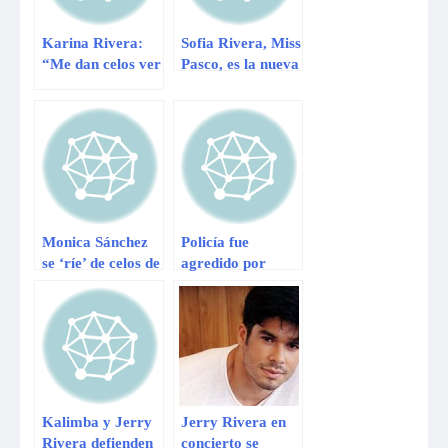
Karina Rivera:
Sofia Rivera, Miss
“Me dan celos ver
Pasco, es la nueva
a Orlando
Miss Perú Mundo
Fundichely besar
a ‘Charito’”
Monica Sánchez
Policía fue
se ‘ríe’ de celos de
agredido por
Karina Rivera
chofer ebrio en el
Cusco
Kalimba y Jerry
Jerry Rivera en
Rivera defienden
concierto se