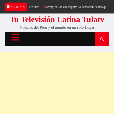
Saltar
tería y su Colchón de Nubes
«¡Azzy, el Can con Bigote: La Sensación Peluda que Está Hac
Ago 8, 2026
al
contenido
Tu Televisión Latina Tulatv
Noticias del Perú y el mundo en un solo Lugar