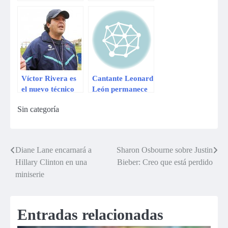
a ‘La Voz Perú’
despide del Perú
Víctor Rivera es
Cantante Leonard
el nuevo técnico
León permanece
de la Sub 20
detenido por
Sin categoría
conducir ebrio
Diane Lane encarnará a
Sharon Osbourne sobre Justin
Navegación
Hillary Clinton en una
Bieber: Creo que está perdido
de
miniserie
entradas
Entradas relacionadas