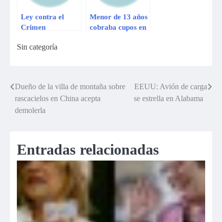
Ley contra el
Menor de 13 años
Crimen
cobraba cupos en
Organizado
Trujillo
Sin categoría
elimina beneficios
para sicarios
menores de edad
Dueño de la villa de montaña sobre
EEUU: Avión de carga
Navegación
rascacielos en China acepta
se estrella en Alabama
de
demolerla
entradas
Entradas relacionadas