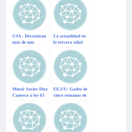
13 años en
perros
comisaría de
Ayacucho
USA : Decomisan
La sexualidad en
más de una
la tercera edad
tonelada de
marihuana oculta
en limas
Murió Javier Diez
EE.UU: Gatito de
Canseco a los 65
cinco semanas de
años de edad
edad sobrevive
tras ser quemado
con gasolina