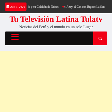
Saltar
ing al Cerro Cantería y su Colchón de Nubes
«¡Azzy, el Can con Bigote: La Sensación Pel
Ago 9, 2026
al
contenido
Tu Televisión Latina Tulatv
Noticias del Perú y el mundo en un solo Lugar