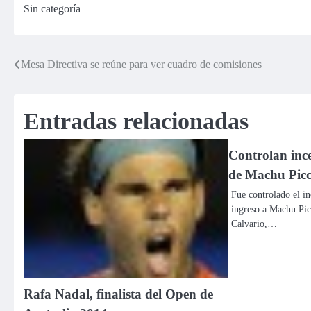
Sin categoría
controvertida
vóley
imagen
Mesa Directiva se reúne para ver cuadro de comisiones
Navegación
de
Entradas relacionadas
entradas
Controlan ince
de Machu Pi
Fue controlado el in
ingreso a Machu Picc
Calvario,…
Rafa Nadal, finalista del Open de