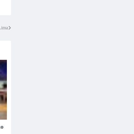
 Lima
ño