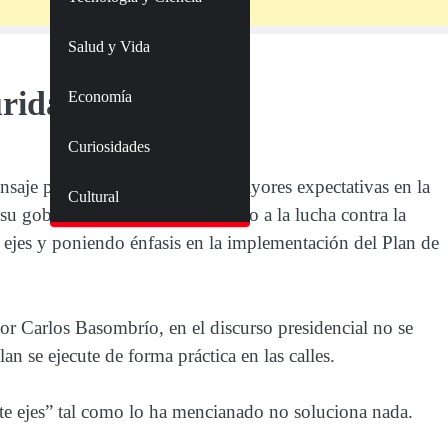
Salud y Vida
uridad ciudadana
Economía
Curiosidades
nsaje presidencial que generó mayores expectativas en la
Cultural
u gobierno dará un gran impulso a la lucha contra la
e ejes y poniendo énfasis en la implementación del Plan de
or Carlos Basombrío, en el discurso presidencial no se
an se ejecute de forma práctica en las calles.
iete ejes” tal como lo ha mencianado no soluciona nada.