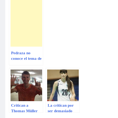
Pedraza no
conoce el tema de
seguridad
ciudadana,
aseguró Hernani
Critican a
La critican por
Thomas Müller
ser demasiado
por publicar una
bonita para jugar