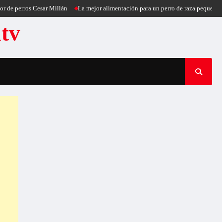
ros Cesar Millán
La mejor alimentación para un perro de raza pequeña
Puerc
atv