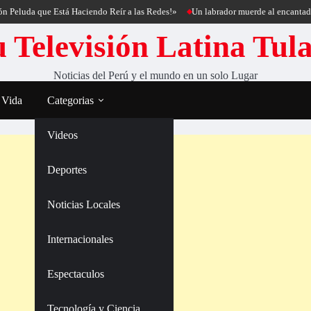
 que Está Haciendo Reír a las Redes!»
Un labrador muerde al encantador de per
 Televisión Latina Tul
Noticias del Perú y el mundo en un solo Lugar
 Vida
Categorias
Videos
Deportes
Noticias Locales
Internacionales
Espectaculos
Tecnología y Ciencia