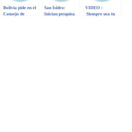
Bolivia pide en el
San Isidro:
VIDEO :
Consejo de
Inician pesquisa
Siempre usa tu
Seguridad
por robo de
cinturón de
esclarecer
armas en
seguridad
´agresión´ a
empresa de
Morales
seguridad