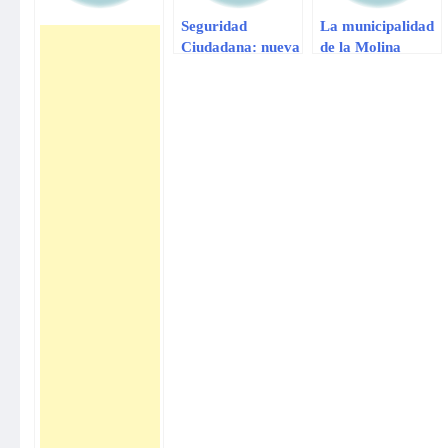
Seguridad
La municipalidad
Ciudadana: nueva
de la Molina
ley sanciona
reforzará
robos al paso
seguridad por
hasta con seis
partido U –
años de cárcel
Cristal