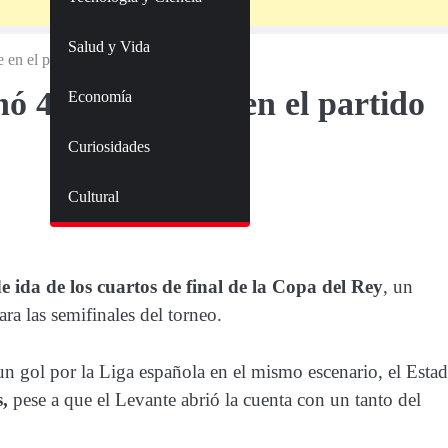
Salud y Vida
 en el partido 400 de Lionel Messi
ó 4-1 a Levante en el partido
Economía
Curiosidades
Cultural
 ida de los cuartos de final de la
Copa del Rey
, un
ara las semifinales del torneo.
n gol por la Liga española en el mismo escenario, el Estad
s,
pese a que el Levante abrió la cuenta con un tanto del