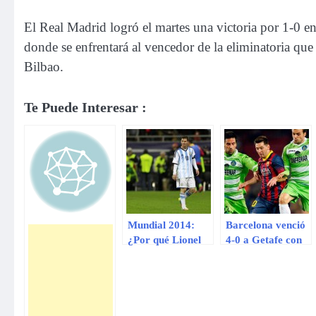
El Real Madrid logró el martes una victoria por 1-0 en
donde se enfrentará al vencedor de la eliminatoria que 
Bilbao.
Te Puede Interesar :
Mundial 2014:
Barcelona venció
¿Por qué Lionel
4-0 a Getafe con
Messi vomita en
doblete de Lionel
los partidos?
Messi (VIDEO)