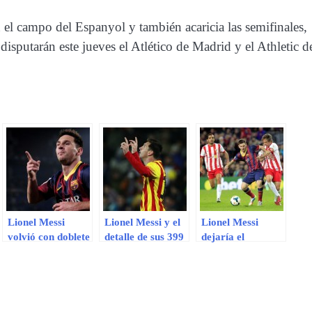
 el campo del Espanyol y también acaricia las semifinales,
disputarán este jueves el Atlético de Madrid y el Athletic d
Lionel Messi
Lionel Messi y el
Lionel Messi
volvió con doblete
detalle de sus 399
dejaría el
en goleada 4-0 del
partidos con el
Barcelona en
Barcelona sobre
Barcelona
agosto
Getafe