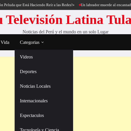
 que Está Haciendo Reír a las Redes!»
Un labrador muerde al encantador de perr
 Televisión Latina Tul
Noticias del Perú y el mundo en un solo Lugar
 Vida
Categorias
Videos
Deportes
Noticias Locales
Internacionales
Espectaculos
Tecnología y Ciencia