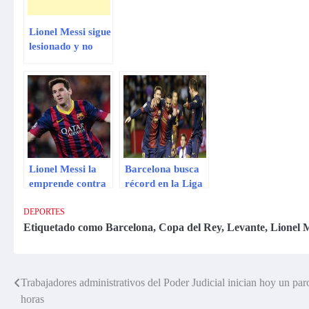
Lionel Messi sigue
lesionado y no
entrena con
normalidad en
Barcelona
Lionel Messi la
Barcelona busca
emprende contra
récord en la Liga
vicepresidente de
de Campeones sin
Barcelona
Lionel Messi
DEPORTES
Etiquetado como
Barcelona
,
Copa del Rey
,
Levante
,
Lionel 
Trabajadores administrativos del Poder Judicial inician hoy un par
Navegación
horas