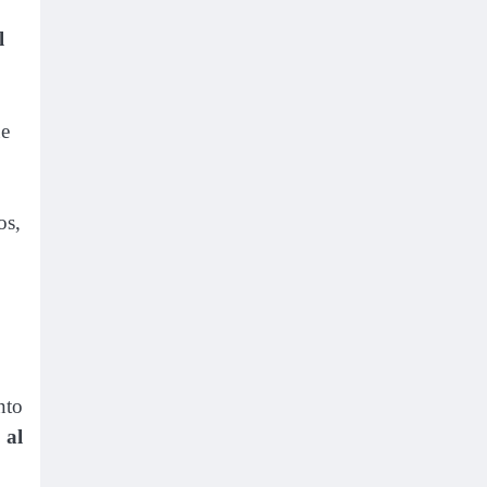
l
ue
os,
nto
 al