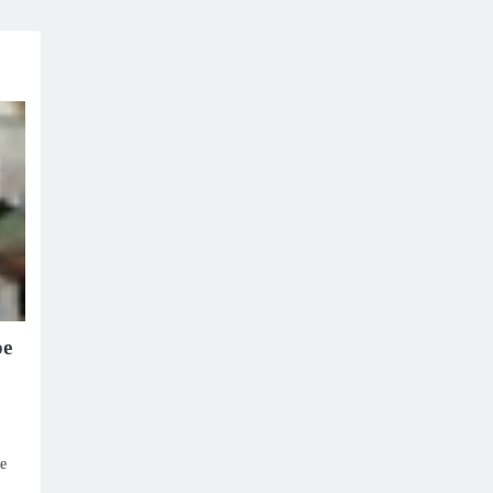
pe
le