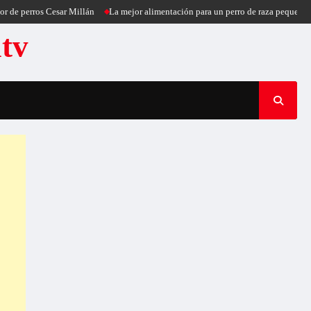
os Cesar Millán
La mejor alimentación para un perro de raza pequeña
Puerco
atv