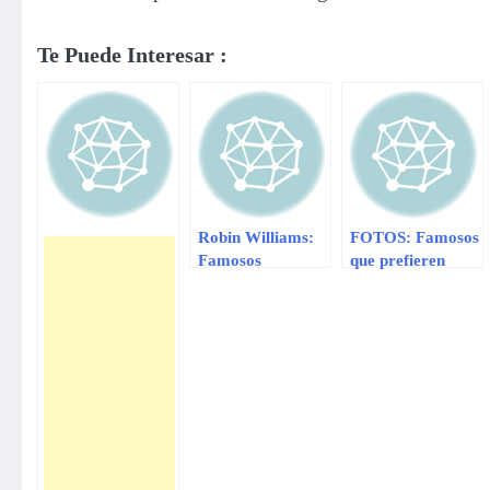
Te Puede Interesar :
Robin Williams:
FOTOS: Famosos
Famosos
que prefieren
lamentan su
adoptar una
partida por
mascota de la
Twitter
calle