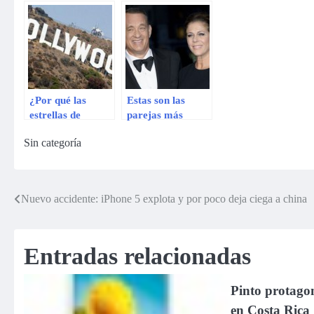
incierto en
Hollywood
¿Por qué las
Estas son las
estrellas de
parejas más
Hollywood eluden
estables de
Sin categoría
hablar sobre
Hollywood
Gaza?
Nuevo accidente: iPhone 5 explota y por poco deja ciega a china
Navegación
de
Entradas relacionadas
entradas
Pinto protagon
en Costa Rica