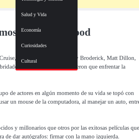
Salud y Vida
famosos de Hollywood
Economía
Curiosidades
Cruise, Robert De Niro, Matthew Broderick, Matt Dillon,
Cultural
ebridades de
Hollywood
que tuvieron que enfrentar la
rupo de actores en algún momento de su vida se topó con
 usar un mouse de la computadora, al manejar un auto, entr
idos y millonarios que otros por las exitosas películas qu
ra de dar autógrafos: firmar con la mano izquierda.