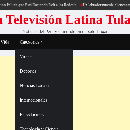
luda que Está Haciendo Reír a las Redes!»
Un labrador muerde al encantador de
 Televisión Latina Tul
Noticias del Perú y el mundo en un solo Lugar
 Vida
Categorias
Videos
Deportes
Noticias Locales
Internacionales
Espectaculos
Tecnología y Ciencia