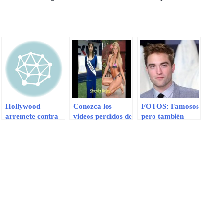
Hollywood
Conozca los
FOTOS: Famosos
arremete contra
videos perdidos de
pero también
Penélope Cruz y
los famosos de
sucios actores de
Javier Bardem
Chollywood
Hollywood con
por su posición
(Video)
malos hábitos
frente a Israel