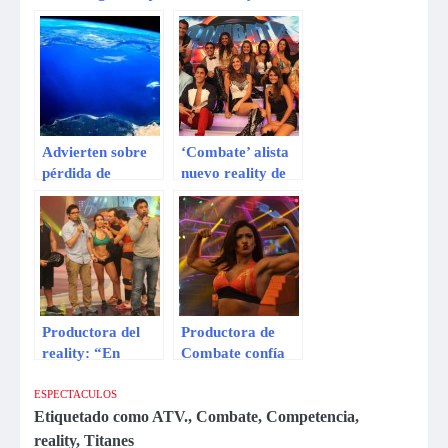
y Michelle Soifer?
drastico cambio
de rostro por
cirugías
Advierten sobre
‘Combate’ alista
pérdida de
nuevo reality de
oxígeno en el
convivencia
océano por el
cambio climático
Productora del
Productora de
reality: “En
Combate confía
‘Combate’ nada
en que Michelle
está armado”
Soifer volverá al
ESPECTACULOS
reality
Etiquetado como
ATV.
,
Combate
,
Competencia
,
reality
,
Titanes