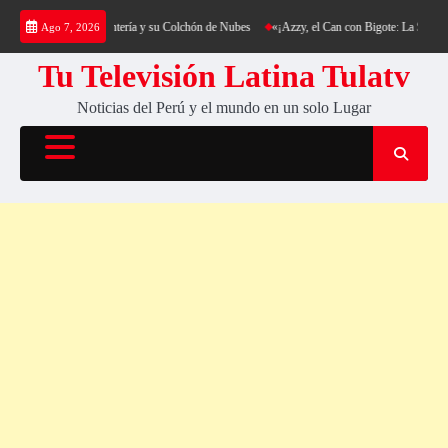
Saltar
ekking al Cerro Cantería y su Colchón de Nubes
«¡Azzy, el Can con Bigote: La Sensación
Ago 7, 2026
al
contenido
Tu Televisión Latina Tulatv
Noticias del Perú y el mundo en un solo Lugar