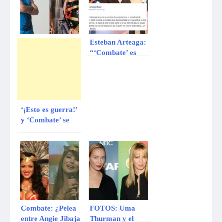
Esteban Arteaga:
“‘Combate’ es
una farsa, todo es
montado”
‘¡Esto es guerra!’
y ‘Combate’ se
renuevan
Combate: ¿Pelea
FOTOS: Uma
entre Angie Jibaja
Thurman y el