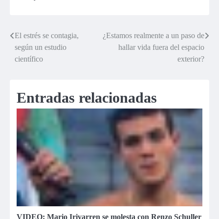
El estrés se contagia,
¿Estamos realmente a un paso de
Navegación
según un estudio
hallar vida fuera del espacio
de
científico
exterior?
entradas
Entradas relacionadas
VIDEO: Mario Irivarren se molesta con Renzo Schuller