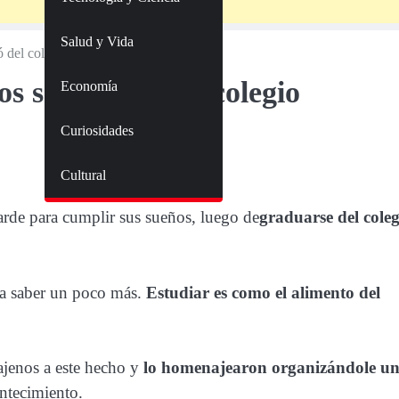
Salud y Vida
 del colegio
s se graduó del colegio
Economía
Curiosidades
Cultural
arde para cumplir sus sueños, luego de
graduarse del coleg
ra saber un poco más.
Estudiar es como el alimento del
ajenos a este hecho y
lo homenajearon organizándole u
ontecimiento.