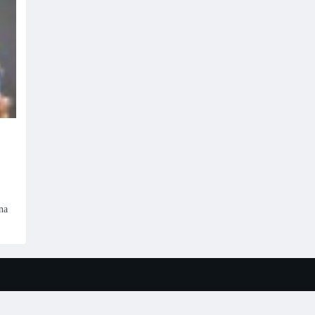
na
s a
WordPress
.