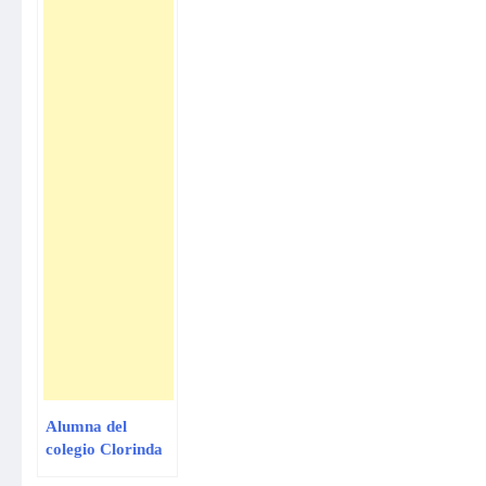
Alumna del
colegio Clorinda
Matto de Turner