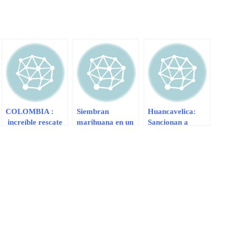
COLOMBIA :
Siembran
Huancavelica:
increíble rescate
marihuana en un
Sancionan a
de suicida en tren
colegio de Piura
colegio por
de Colombia
maltratar a
estudiantes