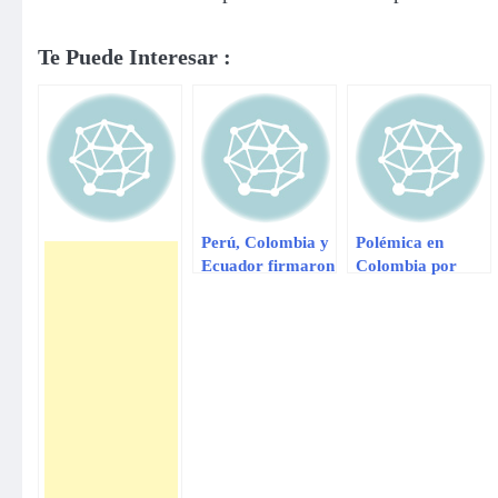
Te Puede Interesar :
Perú, Colombia y
Polémica en
Ecuador firmaron
Colombia por
un acuerdo para
diseño de
crear una visa
camiseta
electrónica.
mundialista