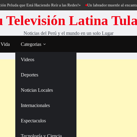
uda que Está Haciendo Reír a las Redes!»
Un labrador muerde al encantador de 
 Televisión Latina Tul
Noticias del Perú y el mundo en un solo Lugar
 Vida
Categorias
Videos
Deportes
Noticias Locales
Internacionales
Espectaculos
Tecnología y Ciencia