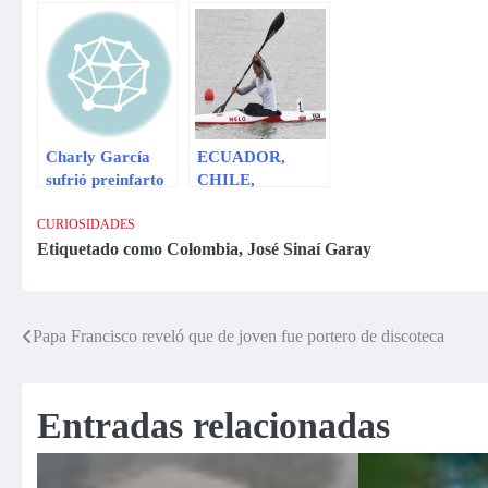
murió ahogada
Charly García
ECUADOR,
sufrió preinfarto
CHILE,
en Colombia
COLOMBIA Y
VENEZUELA,
CURIOSIDADES
ORO EN
Etiquetado como
Colombia
,
José Sinaí Garay
CANOTAJE
FEMENINO.
Papa Francisco reveló que de joven fue portero de discoteca
Navegación
de
Entradas relacionadas
entradas