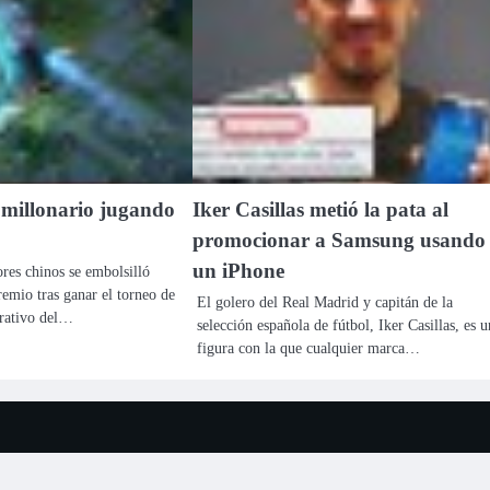
millonario jugando
Iker Casillas metió la pata al
promocionar a Samsung usando
un iPhone
res chinos se embolsilló
emio tras ganar el torneo de
El golero del Real Madrid y capitán de la
crativo del…
selección española de fútbol, Iker Casillas, es u
figura con la que cualquier marca…
 2026
Tu Televisión Latina Tulatv
| Ace News por
Ascendoor
| Funciona gracia