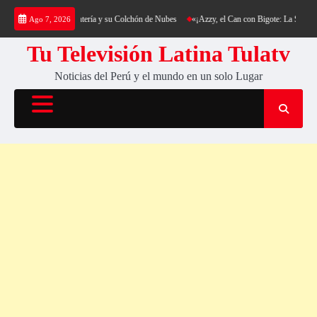
Saltar
kking al Cerro Cantería y su Colchón de Nubes
«¡Azzy, el Can con Bigote: La Sensación P
Ago 7, 2026
al
contenido
Tu Televisión Latina Tulatv
Noticias del Perú y el mundo en un solo Lugar