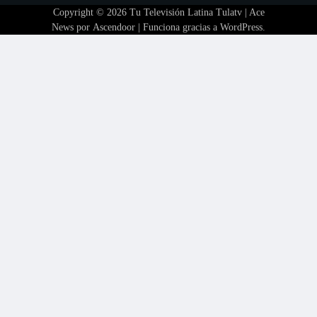
Copyright © 2026
Tu Televisión Latina Tulatv
| Ace
News por
Ascendoor
| Funciona gracias a
WordPress
.