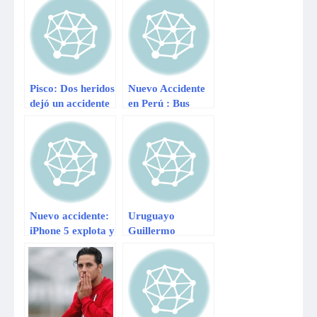
Horna
Pisco: Dos heridos
Nuevo Accidente
dejó un accidente
en Perú : Bus
de tránsito en la
Interprovincial
Panamericana
deja 33 fallecidos
Sur
hasta el momento
Nuevo accidente:
Uruguayo
iPhone 5 explota y
Guillermo
por poco deja
Almada será
ciega a china
nuevo DT de
Alianza Lima