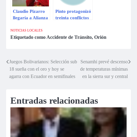
Claudio Pizarro
Pinto protagonizó
llegaría a Alianza
treinta conflictos
Lima gracias a
en Costa Rica
nuevo sponsor
NOTICIAS LOCALES
Etiquetado como
Accidente de Tránsito
,
Orión
Juegos Bolivarianos: Selección sub
Senamhi prevé descenso
Navegación
18 sueña con el oro y hoy se
de temperaturas mínimas
de
agarra con Ecuador en semifinales
en la sierra sur y central
entradas
Entradas relacionadas