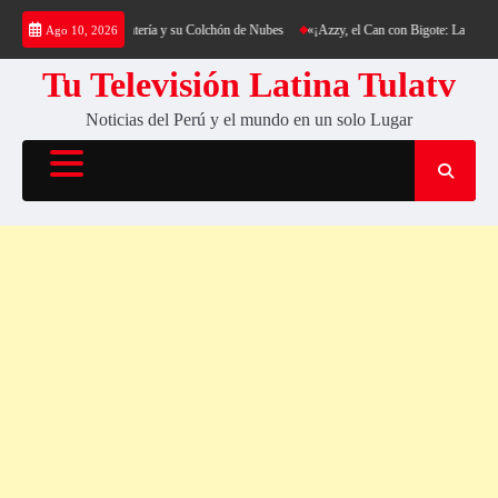
Saltar
rekking al Cerro Cantería y su Colchón de Nubes
«¡Azzy, el Can con Bigote: La Sensació
Ago 10, 2026
al
contenido
Tu Televisión Latina Tulatv
Noticias del Perú y el mundo en un solo Lugar