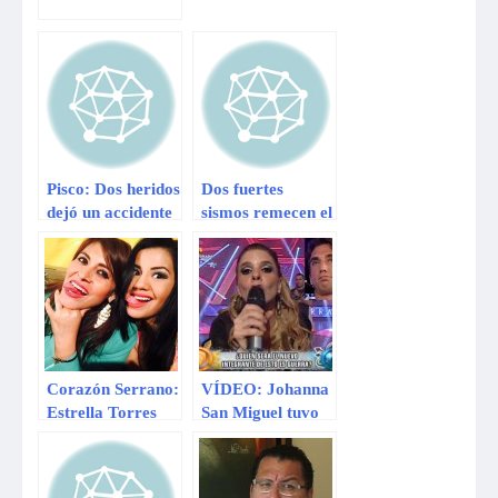
gestión de los
peruano
puertos que
concesionará el
gobierno
Pisco: Dos heridos
Dos fuertes
dejó un accidente
sismos remecen el
de tránsito en la
centro y sur de
Panamericana
México
Sur
Corazón Serrano:
VÍDEO: Johanna
Estrella Torres
San Miguel tuvo
rompe su silencio
fuertes palabras
tras fuertes
para Antonio
acusaciones
Pavón en Esto Es