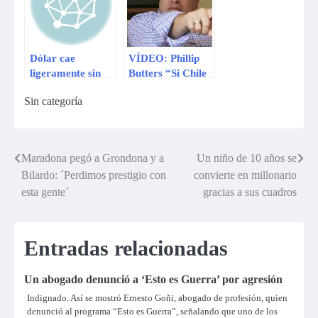
Guerra
Dólar cae
VÍDEO: Phillip
ligeramente sin
Butters “Si Chile
intervención del
es un país
Sin categoría
Banco Central
hermano, es
Caín”
Maradona pegó a Grondona y a
Un niño de 10 años se
Navegación
Bilardo: ´Perdimos prestigio con
convierte en millonario
de
esta gente´
gracias a sus cuadros
entradas
Entradas relacionadas
Un abogado denunció a ‘Esto es Guerra’ por agresión
Indignado. Así se mostró Ernesto Goñi, abogado de profesión, quien
denunció al programa “Esto es Guerra”, señalando que uno de los