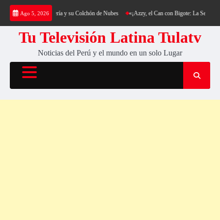
Saltar
ing al Cerro Cantería y su Colchón de Nubes
«¡Azzy, el Can con Bigote: La Sensación Pel
Ago 5, 2026
al
contenido
Tu Televisión Latina Tulatv
Noticias del Perú y el mundo en un solo Lugar