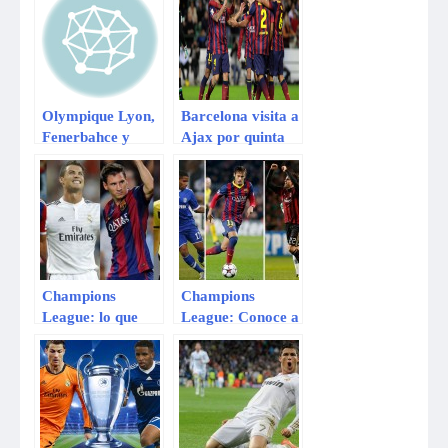
Olympique Lyon,
Barcelona visita a
Fenerbahce y
Ajax por quinta
Basilea avanzan
fecha de la
en Champions
Champions
League
League
Champions
Champions
League: lo que
League: Conoce a
debes saber del
los 16 clasificados
sorteo de hoy
a octavos de final