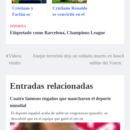
Cristiano y
Cristiano Ronaldo
Farfán se
se convirtió en el
medirán en
nuevo goleador de
octavos de
la Champions
DEPORTES
Champions
League
Etiquetado como
Barcelona
,
Champions League
League
Videos
Ataque terrorista deja un soldado muerto en base
Navegación
virales
militar del Vraem
de
entradas
Entradas relacionadas
Cuatro famosos engaños que mancharon el deporte
mundial
El deporte español acaba de sufrir un vergonzoso episodio: se
descubrió que en el equipo que ganó el oro en…