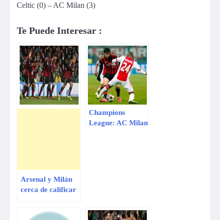
Celtic (0) – AC Milan (3)
Te Puede Interesar :
Champions
League: AC Milan
empató 0-0 ante
Ajax, pero
clasificó a octavos
de final
Arsenal y Milán
cerca de calificar
a octavos de final
de la Champions