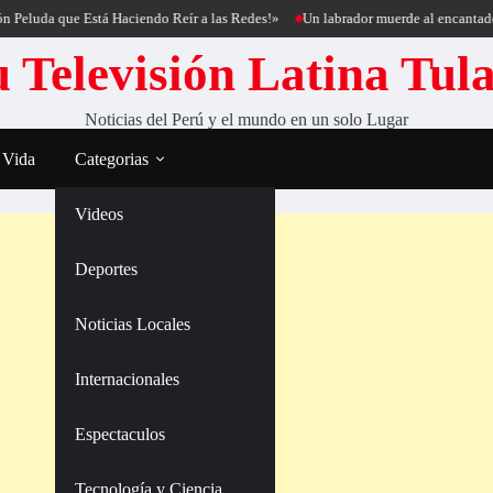
e Está Haciendo Reír a las Redes!»
Un labrador muerde al encantador de perros
 Televisión Latina Tul
Noticias del Perú y el mundo en un solo Lugar
 Vida
Categorias
Videos
Deportes
Noticias Locales
Internacionales
Espectaculos
Tecnología y Ciencia