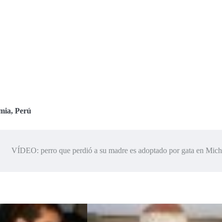
acción en nuevo
responden así en
Assereto son
adelanto de
prueba de cultura
blanco de memes
‘Capitán
general
tras errores en
América: Civil
prueba de cultura
War’, Spiderman
Civil War
mia
,
Perú
VÍDEO: perro que perdió a su madre es adoptado por gata en Mich