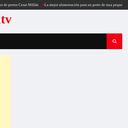
 Cesar Millán
La mejor alimentación para un perro de raza pequeña
Puercoesp
atv