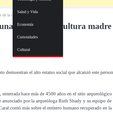
Salud y Vida
 de la cultura madre de América
una mujer de la cultura madre
Economía
Curiosidades
Cultural
to demuestran el alto estatus social que alcanzó este person
d, enterrada hace más de 4500 años en el sitio arqueológico
fue anunciado por la arqueóloga Ruth Shady y su equipo de
Caral contó más sobre el entierro humano recuperado en la