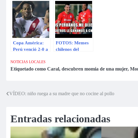
arquero chileno
a Perú que
le dice adiós a la
del himno
elimine a Chile de
televisión
peruano?
la Copa América
Copa América:
FOTOS: Memes
Perú venció 2-0 a
chilenos del
Paraguay y logró
choque contra
el tercer lugar
Perú en la Copa
NOTICIAS LOCALES
América 2015
Etiquetado como
Caral
,
descubren momia de una mujer
,
Mo
VÍDEO: niño ruega a su madre que no cocine al pollo
Navegación
de
Entradas relacionadas
entradas