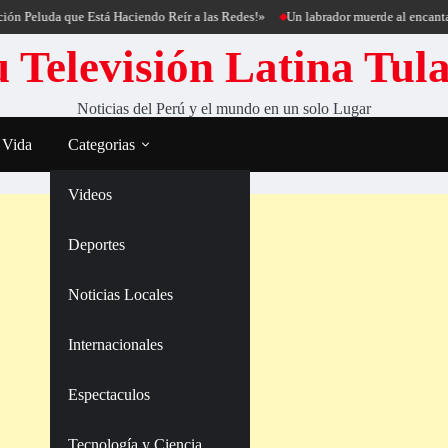
uda que Está Haciendo Reír a las Redes!»
Un labrador muerde al encantador de 
 Televisión Latina Tul
Noticias del Perú y el mundo en un solo Lugar
 Vida
Categorias
Videos
Deportes
Noticias Locales
Internacionales
Espectaculos
Tecnología y Ciencia