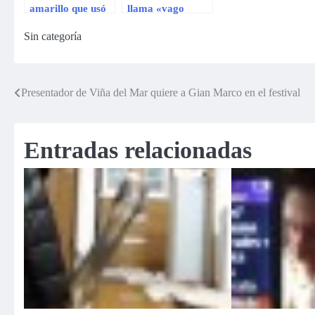
amarillo que usó
llama «vago
Bruce Lee en
codicioso» a
Sin categoría
«Game of Death»
Bruce Willis
Presentador de Viña del Mar quiere a Gian Marco en el festival
Navegación
de
Entradas relacionadas
entradas