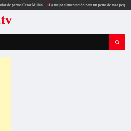
perros Cesar Millán
La mejor alimentación para un perro de raza pequeña
Pue
atv