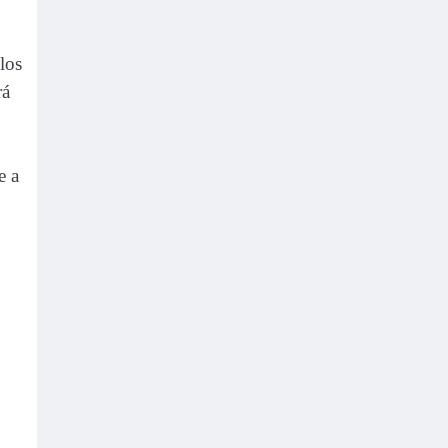
los
rá
e a