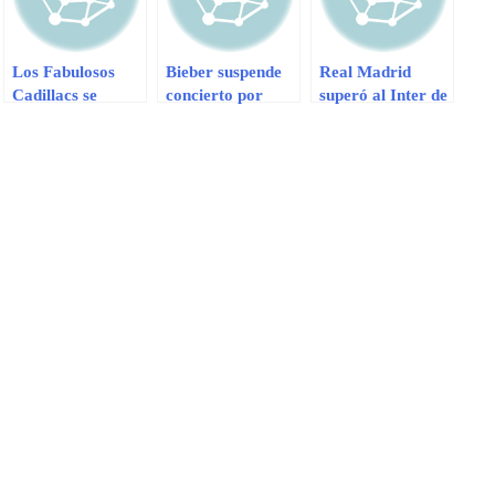
Los Fabulosos
Bieber suspende
Real Madrid
Cadillacs se
concierto por
superó al Inter de
despedirán de los
intoxicación
Milan y cerró
escenarios con
gira por Estados
gira de conciertos
Unidos