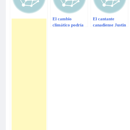
El cambio
El cantante
climático podría
canadiense Justin
borrar Río de
Bieber pidió
Janeiro y Buenos
disculpas hoy a
Aires de la faz de
través de su
la Tierra
cuenta de Twitter
por haber usado
una bandera
argentina como
escoba durante el
concierto que
ofreció el sábado
en el estadio de
River Plate de
Buenos Aires.