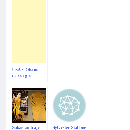
USA : Obama
cierra gira
latinoamericana
asistiendo a un
foro empresarial
Subastan traje
Sylvester Stallone