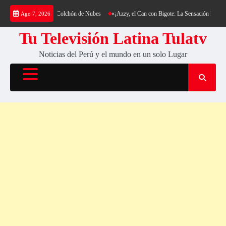
Saltar
erro Cantería y su Colchón de Nubes
«¡Azzy, el Can con Bigote: La Sensación Peluda que 
Ago 7, 2026
al
contenido
Tu Televisión Latina Tulatv
Noticias del Perú y el mundo en un solo Lugar