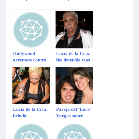
Farfán pidió que
murió de cáncer»
Belén Estévez
deje tranquilo a
su hijo
Hollywood
Lucía de la Cruz
arremete contra
fue detenida tras
Penélope Cruz y
ser denunciada
Javier Bardem
por incumplir un
por su posición
contrato
frente a Israel
Lucía de la Cruz
Pareja del ‘Loco’
brindó
Vargas sobre
conferencia de
Tilsa Lozano:
prensa tras
«Estamos mejor
quedar en libertad
que nunca y no