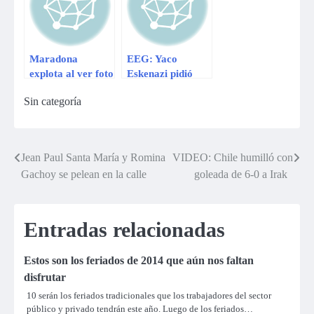
nos ha afectado
como pareja»
Maradona
EEG: Yaco
explota al ver foto
Eskenazi pidió
de su novia Rocío
disculpas a Sully
Sin categoría
Oliva abrazada
Sáenz
por boxeador
Jean Paul Santa María y Romina
VIDEO: Chile humilló con
Navegación
Gachoy se pelean en la calle
goleada de 6-0 a Irak
de
entradas
Entradas relacionadas
Estos son los feriados de 2014 que aún nos faltan
disfrutar
10 serán los feriados tradicionales que los trabajadores del sector
público y privado tendrán este año. Luego de los feriados…