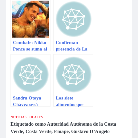
‘La revancha’
Combate: Nikko
Confirman
Ponce se suma al
presencia de La
equipo verde
Niña en la costa
peruana
Sandra Otoya
Los siete
Chávez será
alimentos que
denunciada por
debes evitar a
resistencia a la
toda costa
NOTICIAS LOCALES
autoridad
Etiquetado como
Autoridad Autónoma de la Costa
Verde
,
Costa Verde
,
Emape
,
Gustavo D’Angelo