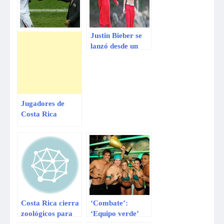
Justin Bieber se
lanzó desde un
acantilado en
Hawái (VIDEO)
Jugadores de
Costa Rica
contraatacan tras
críticas de Pinto
Costa Rica cierra
‘Combate’:
zoológicos para
‘Equipo verde’
liberar animales
alzó el trofeo de