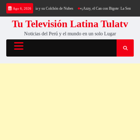
Saltar
 al Cerro Cantería y su Colchón de Nubes
«¡Azzy, el Can con Bigote: La Sensación Peluda
Ago 6, 2026
al
contenido
Tu Televisión Latina Tulatv
Noticias del Perú y el mundo en un solo Lugar