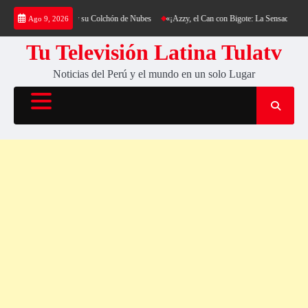
Saltar
erro Cantería y su Colchón de Nubes
«¡Azzy, el Can con Bigote: La Sensación Peluda que 
Ago 9, 2026
al
contenido
Tu Televisión Latina Tulatv
Noticias del Perú y el mundo en un solo Lugar