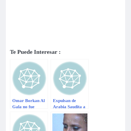
Te Puede Interesar :
Omar Borkan Al
Expulsan de
Gala no fue
Arabia Saudita a
deportado por
tres hombres por
guapo
ser demasiado
‘guapos’