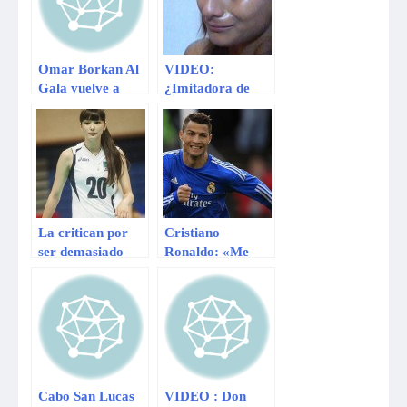
Omar Borkan Al
VIDEO:
Gala vuelve a
¿Imitadora de
Sudamérica
Thamara Gómez
de Corazón
Serrano ruega
irse de Yo Soy?
La critican por
Cristiano
ser demasiado
Ronaldo: «Me
bonita para jugar
equivoqué al decir
vóley
que la gente
estaba celosa de
mí porque soy
guapo, joven y
rico»
Cabo San Lucas
VIDEO : Don