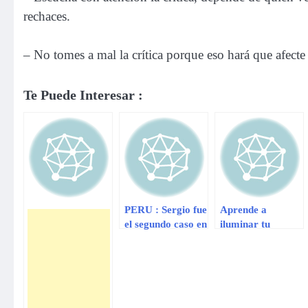
rechaces.
– No tomes a mal la crítica porque eso hará que afecte
Te Puede Interesar :
PERU : Sergio fue
Aprende a
el segundo caso en
iluminar tu
el mundo en
mirada
recibir ese tipo de
trasplante gracias
al cordón
umbilical de una