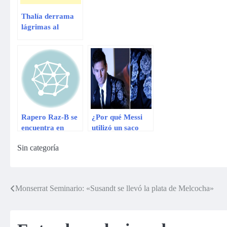
Thalía derrama
lágrimas al
recibir vacuna
contra el tétanos
Rapero Raz-B se
¿Por qué Messi
encuentra en
utilizó un saco
coma tras recibir
floreado para
Sin categoría
botellazo en
recibir la Bota de
China
Oro?
Monserrat Seminario: «Susandt se llevó la plata de Melcocha»
Navegación
de