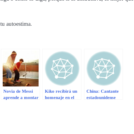
 tu autoestima.
Novia de Messi
Kiko recibirá un
China: Cantante
aprende a montar
homenaje en el
estadounidense
skate con hijo de
Congreso de la
Raz-B en coma
Cesc Fábregas
República
tras recibir
botellazo