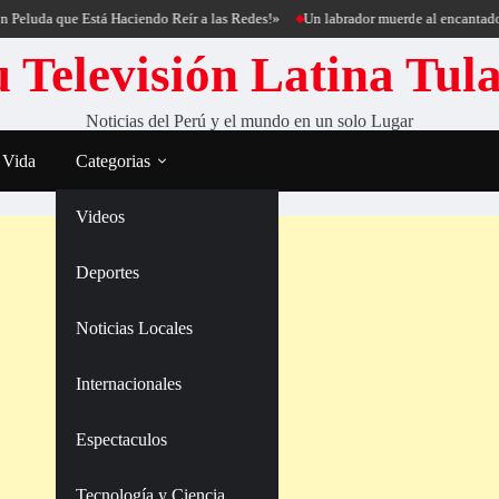
 que Está Haciendo Reír a las Redes!»
Un labrador muerde al encantador de per
 Televisión Latina Tul
Noticias del Perú y el mundo en un solo Lugar
 Vida
Categorias
Videos
Deportes
Noticias Locales
Internacionales
Espectaculos
Tecnología y Ciencia