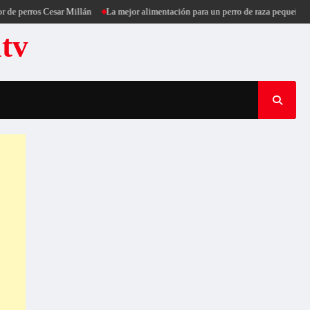
ros Cesar Millán
La mejor alimentación para un perro de raza pequeña
Puerc
atv