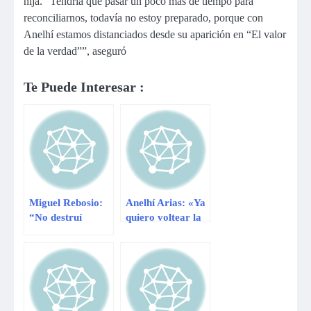
hija. “Tendría que pasar un poco más de tiempo para
reconciliarnos, todavía no estoy preparado, porque con
Anelhí estamos distanciados desde su aparición en “El valor
de la verdad””, aseguró
Te Puede Interesar :
Miguel Rebosio:
Anelhí Arias: «Ya
“No destruí
quiero voltear la
relación entre
página»
Anelhí Arias y
Dayron”