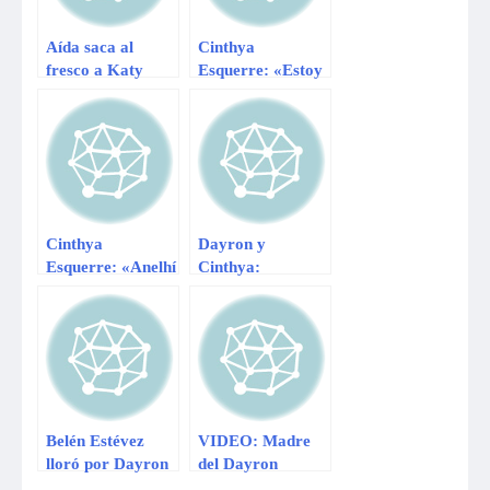
Aída saca al
Cinthya
fresco a Katy
Esquerre: «Estoy
Jara
enamorada de mi
‘pitufo'»
Cinthya
Dayron y
Esquerre: «Anelhí
Cinthya:
me robó con
«Vivimos un
matones»
amor bonito y
sincero»
Belén Estévez
VIDEO: Madre
lloró por Dayron
del Dayron
Farfán
Farfán pidió que