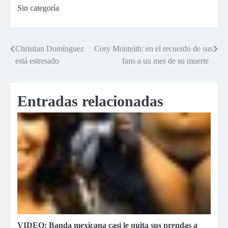
Sin categoría
Belén Estévez
deje tranquilo a
su hijo
Christian Domínguez
Cory Monteith: en el recuerdo de sus
Navegación
está estresado
fans a un mes de su muerte
de
entradas
Entradas relacionadas
VIDEO: Banda mexicana casi le quita sus prendas a