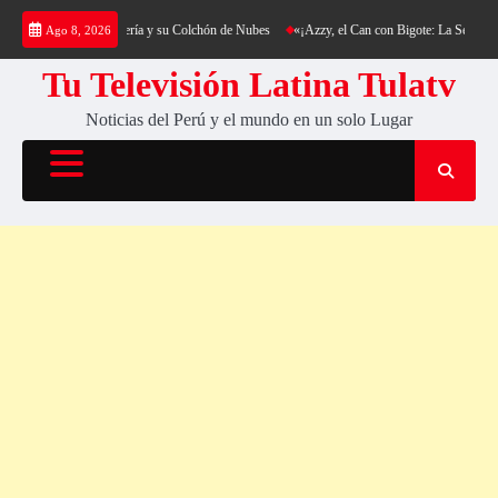
Saltar
king al Cerro Cantería y su Colchón de Nubes
«¡Azzy, el Can con Bigote: La Sensación Pe
Ago 8, 2026
al
contenido
Tu Televisión Latina Tulatv
Noticias del Perú y el mundo en un solo Lugar