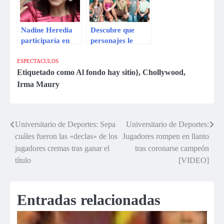
Nadine Heredia
Descubre que
participaría en
personajes le
capítulo de Al
dirán adiós a “Al
fondo hay sitio
fondo hay sitio”
ESPECTACULOS
Etiquetado como
Al fondo hay sitio}
,
Chollywood
,
Irma Maury
Universitario de Deportes: Sepa
Universitario de Deportes:
Navegación
cuáles fueron las «declas» de los
Jugadores rompen en llanto
de
jugadores cremas tras ganar el
tras coronarse campeón
título
[VIDEO]
entradas
Entradas relacionadas