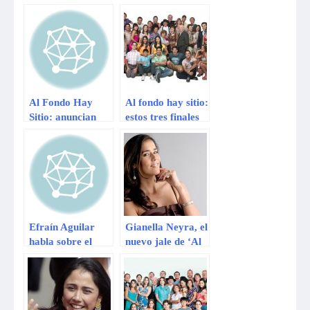
sitio»
derecho, pero no
se libró de los
memes
Al Fondo Hay
Al fondo hay sitio:
Sitio: anuncian
estos tres finales
final de la serie
les gustaría a los
para el 2015
fans de la serie
Efraín Aguilar
Gianella Neyra, el
habla sobre el
nuevo jale de ‘Al
final de la serie Al
fondo hay sitio’
Fondo Hay Sitio