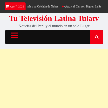
Saltar
ing al Cerro Cantería y su Colchón de Nubes
«¡Azzy, el Can con Bigote: La Sensación Pel
Ago 7, 2026
al
contenido
Tu Televisión Latina Tulatv
Noticias del Perú y el mundo en un solo Lugar