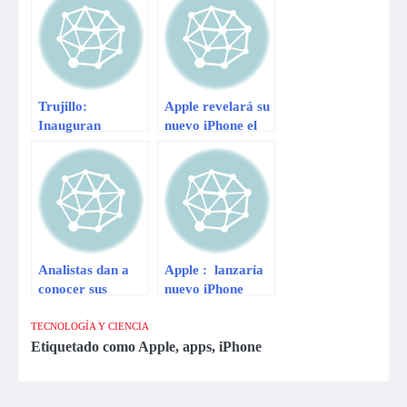
un antiguo
miniserie sobre su
reportaje
vida
Trujillo:
Apple revelará su
Inauguran
nuevo iPhone el
terminal terrestre
10 de septiembre,
en el cumpleaños
aseguran
de César Acuña
Analistas dan a
Apple : lanzaría
conocer sus
nuevo iPhone
expectativas
económico
sobre el próximo
TECNOLOGÍA Y CIENCIA
iPhone
Etiquetado como
Apple
,
apps
,
iPhone