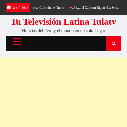
Saltar
l Cerro Cantería y su Colchón de Nubes
«¡Azzy, el Can con Bigote: La Sensación Peluda q
Ago 7, 2026
al
contenido
Tu Televisión Latina Tulatv
Noticias del Perú y el mundo en un solo Lugar