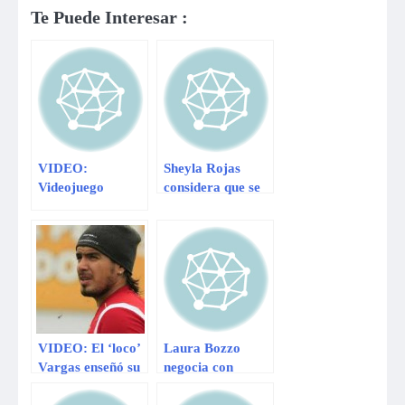
Te Puede Interesar :
VIDEO:
Sheyla Rojas
Videojuego
considera que se
peruano Inka
veía horrible con
Madness ya está
su antiguo look
disponible para
iPad y iPhone
VIDEO: El ‘loco’
Laura Bozzo
Vargas enseñó su
negocia con
nido de amor con
productora de
Tilsa Lozano en
México para