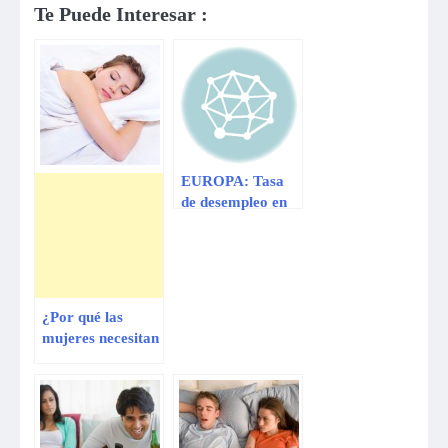
Te Puede Interesar :
EUROPA: Tasa
de desempleo en
la zona euro
alcanzó en marzo
un máximo
histórico
¿Por qué las
mujeres necesitan
más horas de
sueño que los
hombres?