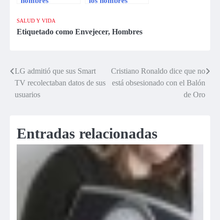
hombres
los hombres
adelgazan más
ponen a prueba a
rápido?
una mujer
SALUD Y VIDA
Descúbrelo aquí
Etiquetado como
Envejecer
,
Hombres
LG admitió que sus Smart
Cristiano Ronaldo dice que no
Navegación
TV recolectaban datos de sus
está obsesionado con el Balón
de
usuarios
de Oro
entradas
Entradas relacionadas