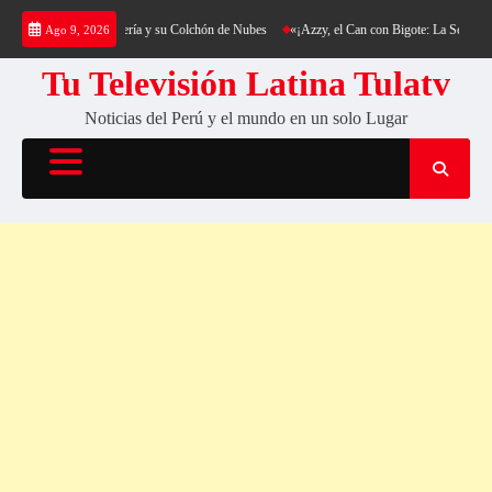
Saltar
ing al Cerro Cantería y su Colchón de Nubes
«¡Azzy, el Can con Bigote: La Sensación Pel
Ago 9, 2026
al
contenido
Tu Televisión Latina Tulatv
Noticias del Perú y el mundo en un solo Lugar