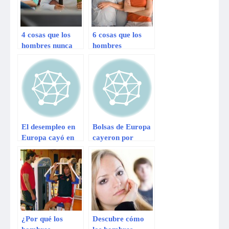
4 cosas que los
6 cosas que los
hombres nunca
hombres
dejarán por una
prefieren antes
mujer
que el sexo
El desempleo en
Bolsas de Europa
Europa cayó en
cayeron por
junio por primera
malos datos de
vez en más de dos
desempleo en
años
Zona Euro
¿Por qué los
Descubre cómo