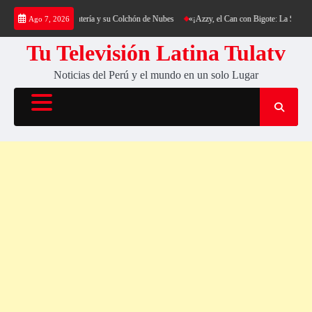
Saltar
rekking al Cerro Cantería y su Colchón de Nubes
«¡Azzy, el Can con Bigote: La Sensación
Ago 7, 2026
al
contenido
Tu Televisión Latina Tulatv
Noticias del Perú y el mundo en un solo Lugar